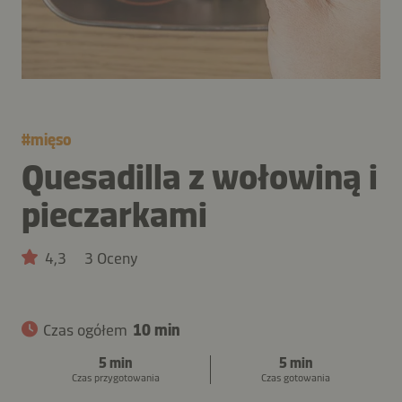
#
mięso
Quesadilla z wołowiną i
pieczarkami
4,3
3 Oceny
Czas ogółem
10 min
5 min
5 min
Czas przygotowania
Czas gotowania