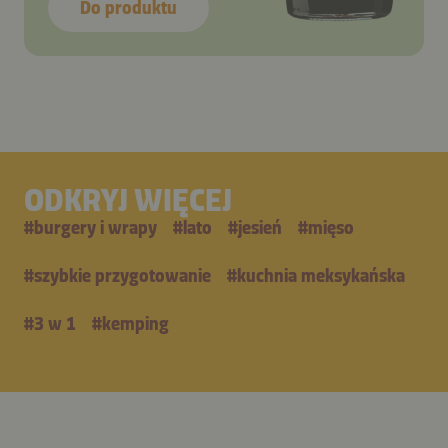
Do produktu
ODKRYJ WIĘCEJ
#
burgery i wrapy
#
lato
#
jesień
#
mięso
#
szybkie przygotowanie
#
kuchnia meksykańska
#
3 w 1
#
kemping