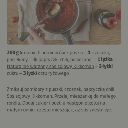
200 g
krojonych pomidorów z puszki –
1
czosnku,
posiekany –
½
papryczki chili, posiekanej –
1 łyżka
Naturalnie warzony sos sojowy Kikkoman
–
3 łyżki
cukru –
3 łyżki
octu ryżowego
Zmiksuj pomidory z puszki, czosnek, papryczkę chili i
Sos sojowy Kikkoman. Przelej mieszankę do małego
rondla. Dodaj cukier i ocet, a następnie gotuj na
małym ogniu, często mieszając, aż sos zgęstnieje.