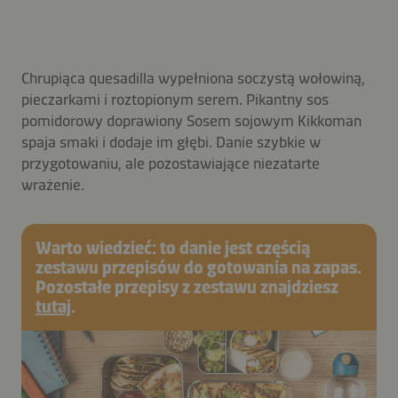
Chrupiąca quesadilla wypełniona soczystą wołowiną,
pieczarkami i roztopionym serem. Pikantny sos
pomidorowy doprawiony Sosem sojowym Kikkoman
spaja smaki i dodaje im głębi. Danie szybkie w
przygotowaniu, ale pozostawiające niezatarte
wrażenie.
Warto wiedzieć: to danie jest częścią
zestawu przepisów do gotowania na zapas.
Pozostałe przepisy z zestawu znajdziesz
tutaj
.