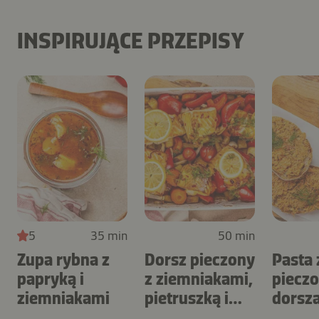
INSPIRUJĄCE PRZEPISY
5
35 min
50 min
Zupa rybna z
Dorsz pieczony
Pasta 
papryką i
z ziemniakami,
piecz
ziemniakami
pietruszką i
dorsz
papryką