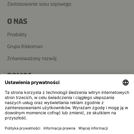
Zastosowanie sosu sojowego
O NAS
Produkty
Grupa Kikkoman
Zrównoważony rozwój
POMOC
FAQ
Kontakt
Newsletter