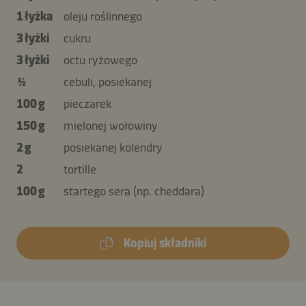
1 łyżka
oleju roślinnego
3 łyżki
cukru
3 łyżki
octu ryżowego
½
cebuli, posiekanej
100 g
pieczarek
150 g
mielonej wołowiny
2 g
posiekanej kolendry
2
tortille
100 g
startego sera (np. cheddara)
Kopiuj składniki