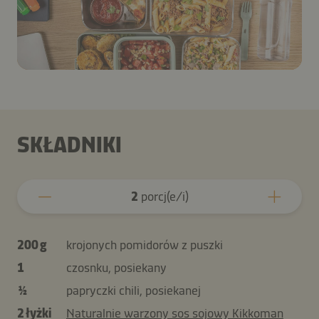
SKŁADNIKI
2
porcj(e/i)
200 g
krojonych pomidorów z puszki
1
czosnku, posiekany
½
papryczki chili, posiekanej
2 łyżki
Naturalnie warzony sos sojowy Kikkoman