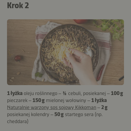
Krok 2
1 łyżka
oleju roślinnego –
½
cebuli, posiekanej –
100 g
pieczarek –
150 g
mielonej wołowiny –
1 łyżka
Naturalnie warzony sos sojowy Kikkoman
–
2 g
posiekanej kolendry –
50 g
startego sera (np.
cheddara)