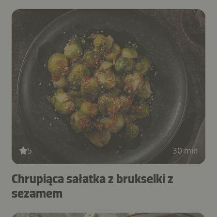
5
30 min
Chrupiąca sałatka z brukselki z
sezamem