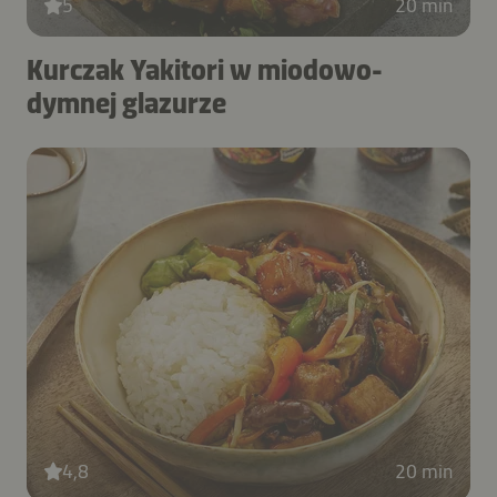
5
20 min
Kurczak Yakitori w miodowo-
dymnej glazurze
4,8
20 min