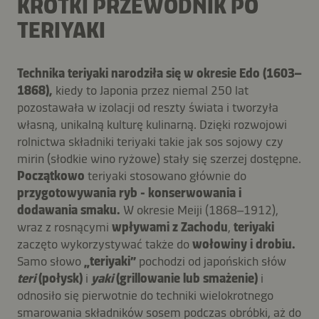
KRÓTKI PRZEWODNIK PO
TERIYAKI
Technika teriyaki narodziła się w okresie Edo (1603–
1868),
kiedy to Japonia przez niemal 250 lat
pozostawała w izolacji od reszty świata i tworzyła
własną, unikalną kulturę kulinarną. Dzięki rozwojowi
rolnictwa składniki teriyaki takie jak sos sojowy czy
mirin (słodkie wino ryżowe) stały się szerzej dostępne.
Początkowo
teriyaki stosowano głównie do
przygotowywania ryb - konserwowania i
dodawania smaku.
W okresie Meiji (1868–1912),
wraz z rosnącymi
wpływami z Zachodu
,
teriyaki
zaczęto wykorzystywać także do
wołowiny i drobiu.
Samo słowo
„teriyaki”
pochodzi od japońskich słów
teri
(połysk)
i
yaki
(grillowanie lub smażenie)
i
odnosiło się pierwotnie do techniki wielokrotnego
smarowania składników sosem podczas obróbki, aż do