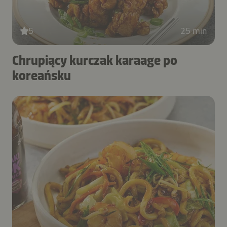
5
25 min
Chrupiący kurczak karaage po
koreańsku