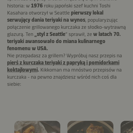
historia: w
1976
roku japoński szef kuchni Toshi
Kasahara otworzył w Seattle
pierwszy lokal
serwujący dania teriyaki na wynos
, popularyzując
połączenie grillowanego kurczaka ze słodko-wytrawną
glazurą. Ten
„styl z Seattle
” sprawił, że
w latach 70.
teriyaki awansowało do miana kulinarnego
fenomenu w USA.
Nie przepadasz za grillem? Wypróbuj nasz przepis na
pierś z kurczaka teriyaki z papryką i pomidorkami
koktajlowymi
.
Kikkoman ma mnóstwo przepisów na
kurczaka - na pewno znajdziesz wśród nich coś dla
siebie: