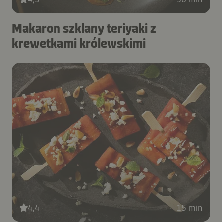
Makaron szklany teriyaki z
krewetkami królewskimi
4,4
15 min