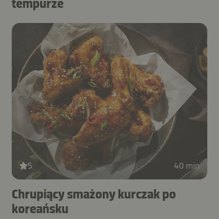
tempurze
5
40 min
Chrupiący smażony kurczak po
koreańsku