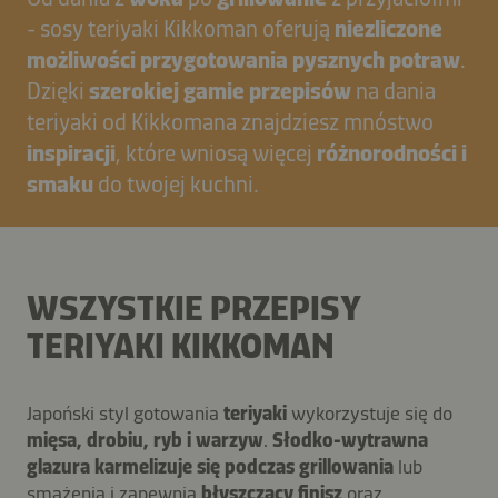
- sosy teriyaki Kikkoman oferują
niezliczone
możliwości przygotowania pysznych potraw
.
Dzięki
szerokiej gamie przepisów
na dania
teriyaki od Kikkomana znajdziesz mnóstwo
inspiracji
, które wniosą więcej
różnorodności i
smaku
do twojej kuchni.
WSZYSTKIE PRZEPISY
TERIYAKI KIKKOMAN
Japoński styl gotowania
teriyaki
wykorzystuje się do
mięsa, drobiu, ryb i warzyw
.
Słodko-wytrawna
glazura karmelizuje się podczas grillowania
lub
smażenia i zapewnia
błyszczący finisz
oraz