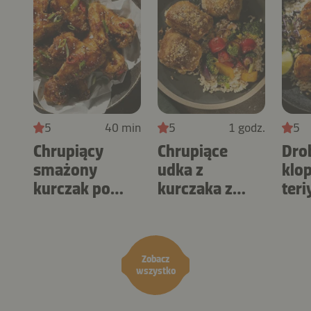
5
40 min
5
1 godz.
5
Chrupiący
Chrupiące
Dro
smażony
udka z
klop
kurczak po
kurczaka z
teri
koreańsku
masłem
orzechowym
Zobacz
wszystko