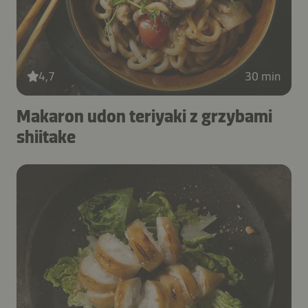
4,7
30 min
Makaron udon teriyaki z grzybami
shiitake