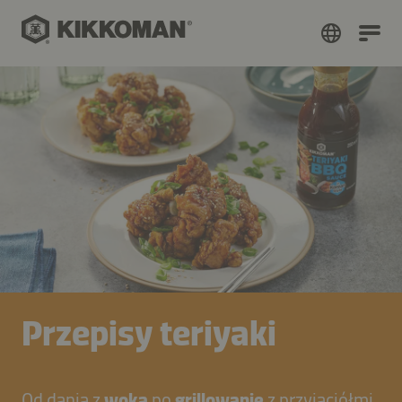
Przepisy teriyaki
Od dania z
woka
po
grillowanie
z przyjaciółmi