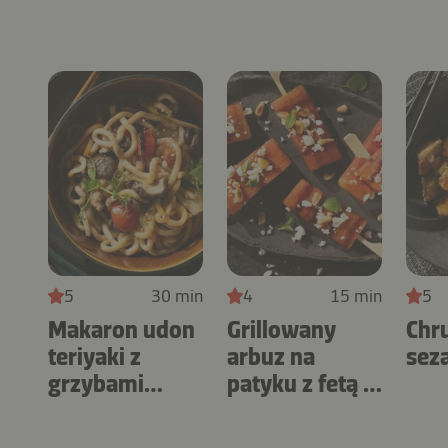
5
30 min
4
15 min
5
Makaron udon
Grillowany
Chr
teriyaki z
arbuz na
sez
grzybami
patyku z fetą i
shiitake
miętą