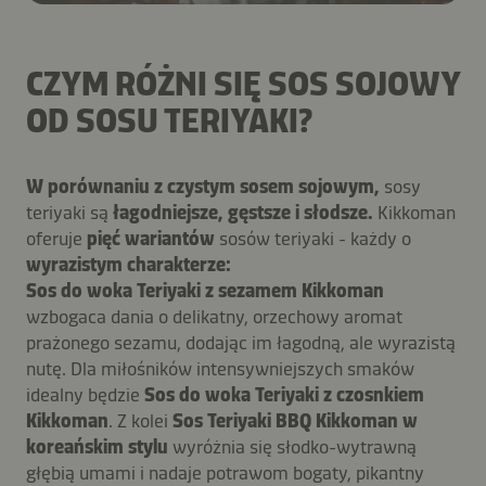
CZYM RÓŻNI SIĘ SOS SOJOWY
OD SOSU TERIYAKI?
W porównaniu z czystym sosem sojowym,
sosy
teriyaki są
łagodniejsze, gęstsze i słodsze.
Kikkoman
oferuje
pięć wariantów
sosów teriyaki - każdy o
wyrazistym charakterze:
Sos do woka Teriyaki z sezamem Kikkoman
wzbogaca dania o delikatny, orzechowy aromat
prażonego sezamu, dodając im łagodną, ale wyrazistą
nutę. Dla miłośników intensywniejszych smaków
idealny będzie
Sos do woka Teriyaki z czosnkiem
Kikkoman
. Z kolei
Sos Teriyaki BBQ Kikkoman w
koreańskim stylu
wyróżnia się słodko-wytrawną
głębią umami i nadaje potrawom bogaty, pikantny