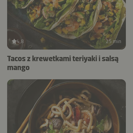
4,8
25 min
Tacos z krewetkami teriyaki i salsą
mango