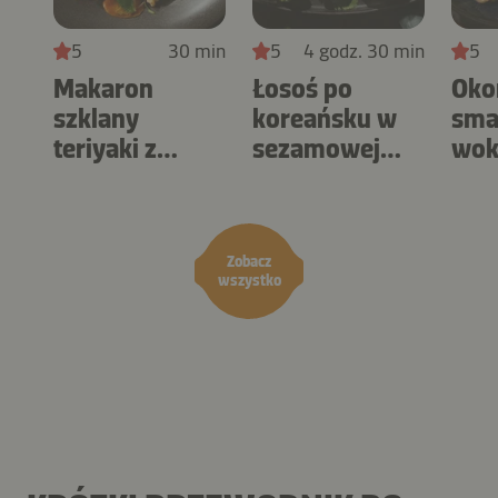
5
30 min
5
4 godz. 30 min
5
Makaron
Łosoś po
Oko
szklany
koreańsku w
sma
teriyaki z
sezamowej
wok
krewetkami
tempurze
mak
królewskimi
udo
Zobacz
wszystko