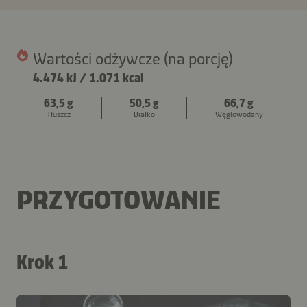
Wartości odżywcze (na porcję)
4.474 kJ
/
1.071 kcal
63,5 g
50,5 g
66,7 g
Tłuszcz
Białko
Węglowodany
PRZYGOTOWANIE
Krok 1