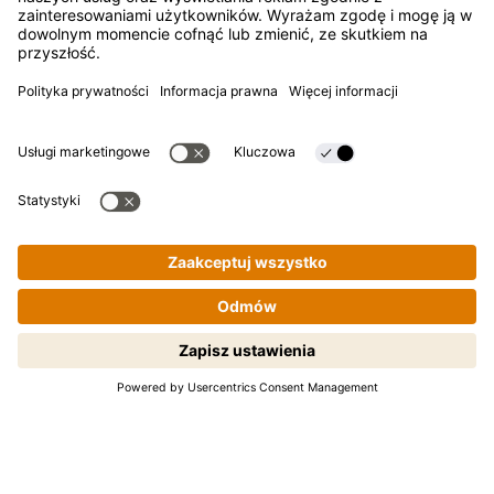
POMOC
FAQ
Kontakt
Newsletter
Kikkoman jest zarejestrowanym znakiem towarowym
Kikkoman Corporation, Japan.
© Kikkoman Trading Europe GmbH 2023 – 2026
Gotowanie krok po kroku staje się
Theodorstraße 180, 40472 Düsseldorf, Niemcy
proste! Tapnij, żeby zacząć.
Spółka wpisana do rejestru handlowego Sądu Rejonowego w
Düsseldorfie pod numerem: HRB 35856
Ustawienia prywatności
Nota prawna
Polityka prywatności