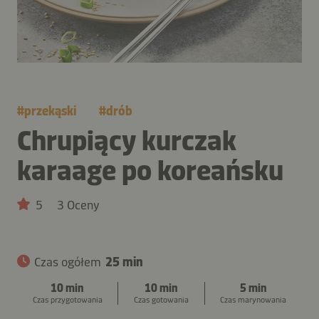
#
przekąski
#
drób
Chrupiący kurczak
karaage po koreańsku
5
3 Oceny
Czas ogółem
25 min
10 min
10 min
5 min
Czas przygotowania
Czas gotowania
Czas marynowania