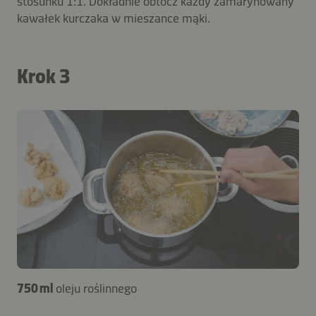
stosunku 1:1. Dokładnie obtocz każdy zamarynowany
kawałek kurczaka w mieszance mąki.
Krok 3
750 ml
oleju roślinnego