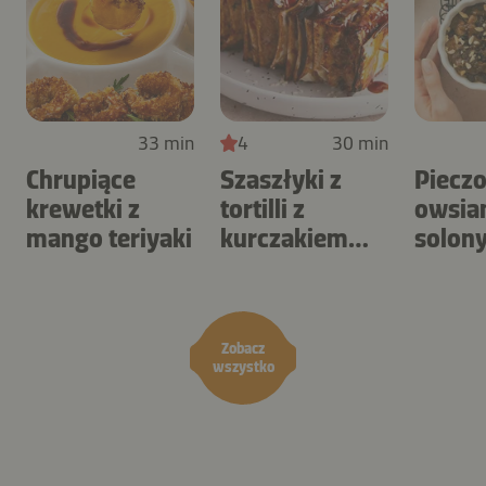
33 min
4
30 min
Chrupiące
Szaszłyki z
Piecz
krewetki z
tortilli z
owsia
mango teriyaki
kurczakiem
solon
BBQ i surówką
karme
coleslaw
orzec
Zobacz
wszystko