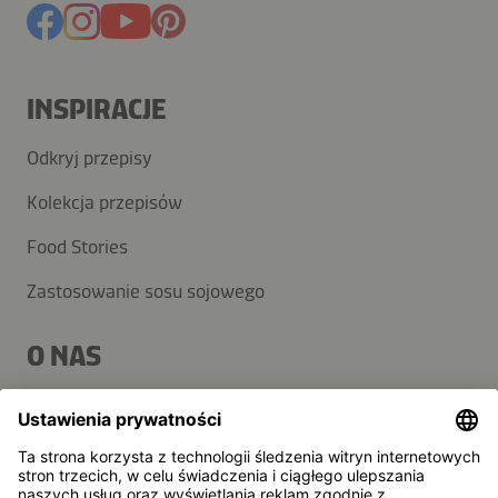
INSPIRACJE
Odkryj przepisy
Kolekcja przepisów
Food Stories
Zastosowanie sosu sojowego
O NAS
Produkty
Grupa Kikkoman
Zrównoważony rozwój