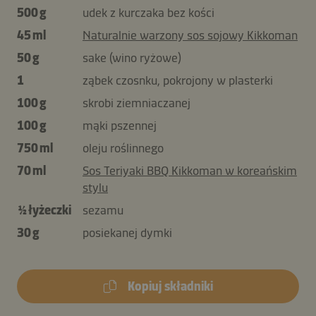
500 g
udek z kurczaka bez kości
45 ml
Naturalnie warzony sos sojowy Kikkoman
50 g
sake (wino ryżowe)
1
ząbek czosnku, pokrojony w plasterki
100 g
skrobi ziemniaczanej
100 g
mąki pszennej
750 ml
oleju roślinnego
70 ml
Sos Teriyaki BBQ Kikkoman w koreańskim
stylu
½ łyżeczki
sezamu
30 g
posiekanej dymki
Kopiuj składniki