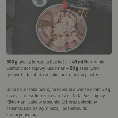
500 g
udek z kurczaka bez kości –
45 ml
Naturalnie
warzony sos sojowy Kikkoman
–
50 g
sake (wino
ryżowe) –
1
ząbek czosnku, pokrojony w plasterki
Udka z kurczaka pokrój na kawałki o wadze około 50 g
każdy. Umieść kurczaka w misce. Dodaj Sos sojowy
Kikkoman i sake w stosunku 1:1 oraz pokrojony
czosnek. Dobrze wymieszaj i pozostaw do
zamarynowania.