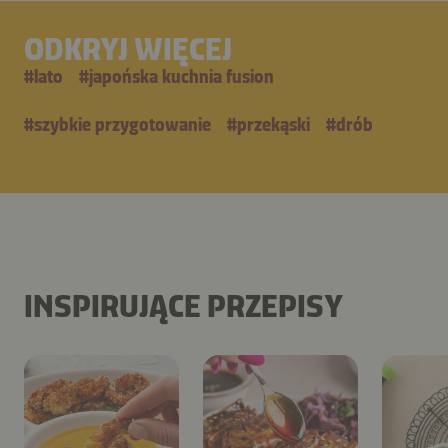
ODKRYJ WIĘCEJ
#
lato
#
japońska kuchnia fusion
#
szybkie przygotowanie
#
przekąski
#
drób
INSPIRUJĄCE PRZEPISY