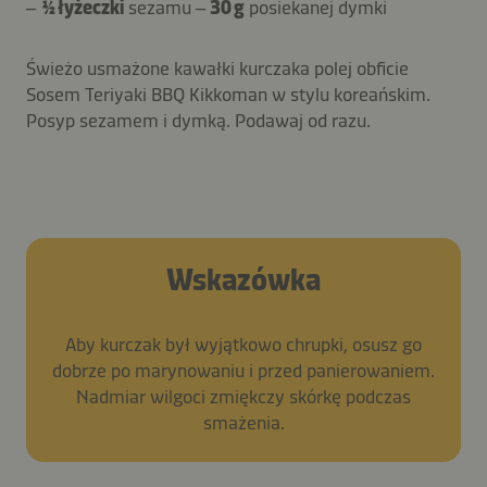
–
½ łyżeczki
sezamu –
30 g
posiekanej dymki
Świeżo usmażone kawałki kurczaka polej obficie
Sosem Teriyaki BBQ Kikkoman w stylu koreańskim.
Posyp sezamem i dymką. Podawaj od razu.
Wskazówka
Aby kurczak był wyjątkowo chrupki, osusz go
dobrze po marynowaniu i przed panierowaniem.
Nadmiar wilgoci zmiękczy skórkę podczas
smażenia.