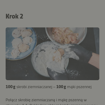
Krok 2
100 g
skrobi ziemniaczanej –
100 g
mąki pszennej
Połącz skrobię ziemniaczaną i mąkę pszenną w