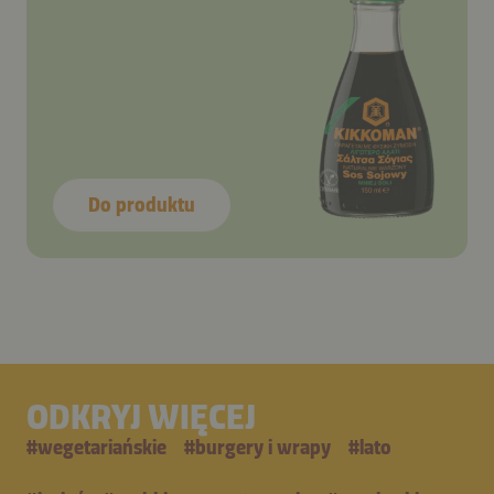
Do produktu
ODKRYJ WIĘCEJ
#
wegetariańskie
#
burgery i wrapy
#
lato