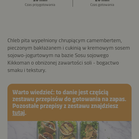
Czas przygotowania
Czas gotowania
Chleb pita wypełniony chrupiącym camembertem,
pieczonym bakłażanem i cukinią w kremowym sosem
sojowo-jogurtowym na bazie Sosu sojowego
Kikkoman o obniżonej zawartości soli - bogactwo
smaku i tekstury.
Warto wiedzieć: to danie jest częścią
zestawu przepisów do gotowania na zapas.
Pozostałe przepisy z zestawu znajdziesz
tutaj
.