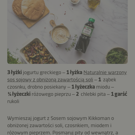
3 łyżki
jogurtu greckiego –
1 łyżka
Naturalnie warzony
sos sojowy z obniżoną zawartością soli
–
1
ząbek
czosnku, drobno posiekany –
1 łyżeczka
miodu –
¼ łyżeczki
różowego pieprzu –
2
chlebki pita –
1 garść
rukoli
Wymieszaj jogurt z Sosem sojowym Kikkoman o
obniżonej zawartości soli, czosnkiem, miodem i
różowym pieprzem. Posmaruj pity od wewnątrz, a