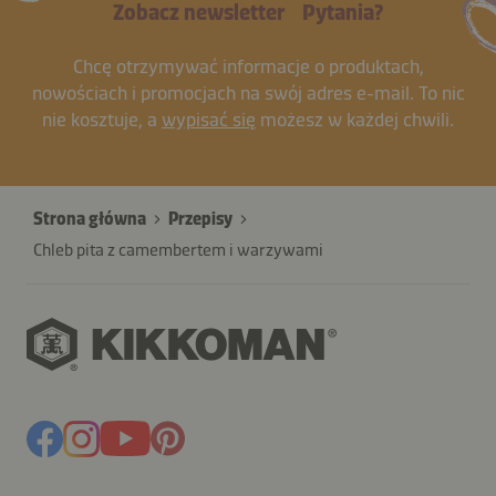
Zobacz newsletter
Pytania?
Chcę otrzymywać informacje o produktach,
nowościach i promocjach na swój adres e-mail. To nic
nie kosztuje, a
wypisać się
możesz w każdej chwili.
Strona główna
Przepisy
Chleb pita z camembertem i warzywami