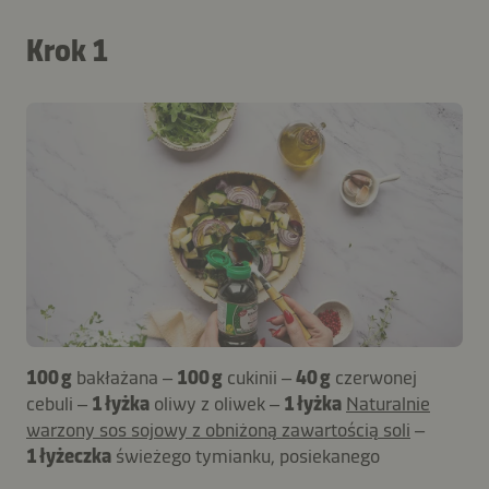
Krok 1
100 g
bakłażana –
100 g
cukinii –
40 g
czerwonej
cebuli –
1 łyżka
oliwy z oliwek –
1 łyżka
Naturalnie
warzony sos sojowy z obniżoną zawartością soli
–
1 łyżeczka
świeżego tymianku, posiekanego