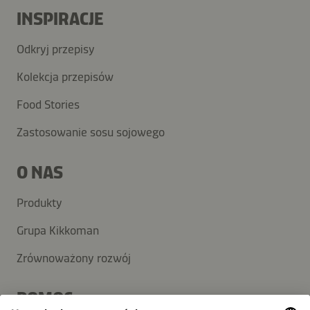
INSPIRACJE
Odkryj przepisy
Kolekcja przepisów
Food Stories
Zastosowanie sosu sojowego
O NAS
Produkty
Grupa Kikkoman
Zrównoważony rozwój
POMOC