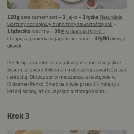
120 g
sera camembert –
1
jajko –
1 łyżka
Naturalnie
warzony sos sojowy z obniżoną zawartością soli
–
1 łyżeczka
srirachy –
20 g
Kikkoman Panko -
Chrupiąca panierka w japońskim stylu
–
3 łyżki
oliwy z
oliwek
Przekrój camemberta na pół w poziomie. Ubij jajko z
Sosem sojowym Kikkoman o obniżonej zawartości soli
i srirachą. Obtocz ser w mieszance, a następnie w
Kikkoman Panko. Smaż na oliwie przez 2½ minuty z
każdej strony, aż do uzyskania złotego koloru.
Krok 3