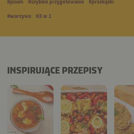
#
jesień
#
szybkie przygotowanie
#
przekąski
#
warzywa
#
3 w 1
INSPIRUJĄCE PRZEPISY