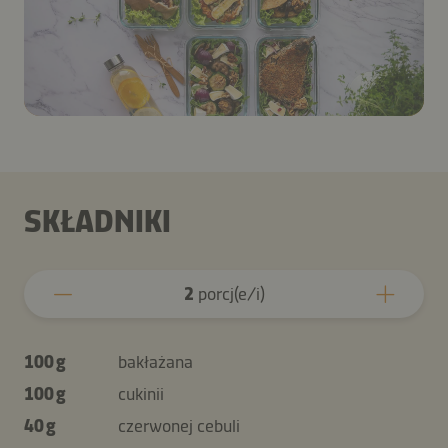
SKŁADNIKI
2
porcj(e/i)
100 g
bakłażana
100 g
cukinii
40 g
czerwonej cebuli