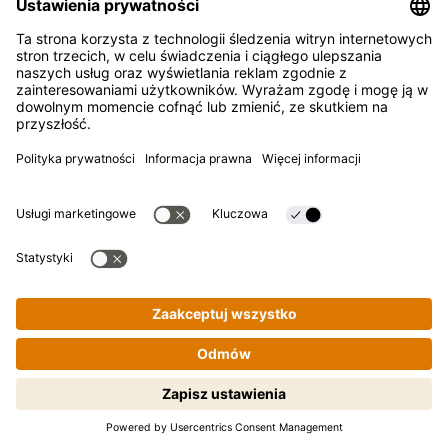
FAQ
Kontakt
Newsletter
Kikkoman jest zarejestrowanym znakiem towarowym
Kikkoman Corporation, Japan.
© Kikkoman Trading Europe GmbH 2023 – 2026
Theodorstraße 180, 40472 Düsseldorf, Niemcy
Spółka wpisana do rejestru handlowego Sądu Rejonowego w
Düsseldorfie pod numerem: HRB 35856
Ustawienia prywatności
Nota prawna
Polityka prywatności
Gotowanie krok po kroku staje się
proste! Tapnij, żeby zacząć.