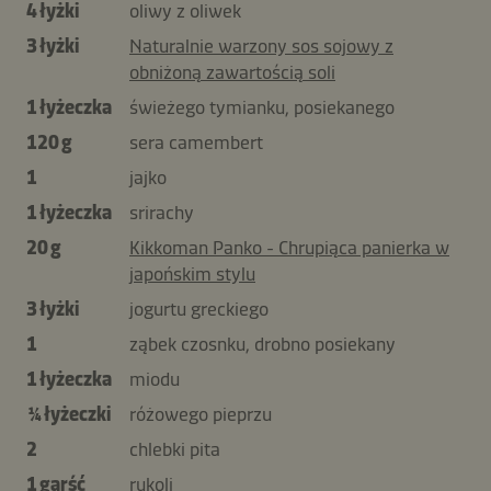
4 łyżki
oliwy z oliwek
3 łyżki
Naturalnie warzony sos sojowy z
obniżoną zawartością soli
1 łyżeczka
świeżego tymianku, posiekanego
120 g
sera camembert
1
jajko
1 łyżeczka
srirachy
20 g
Kikkoman Panko - Chrupiąca panierka w
japońskim stylu
3 łyżki
jogurtu greckiego
1
ząbek czosnku, drobno posiekany
1 łyżeczka
miodu
¼ łyżeczki
różowego pieprzu
2
chlebki pita
1 garść
rukoli