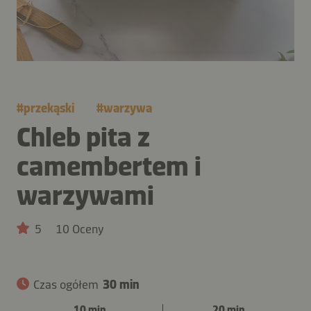
#
przekąski
#
warzywa
Chleb pita z
camembertem i
warzywami
5
10 Oceny
Czas ogółem
30 min
10 min
20 min