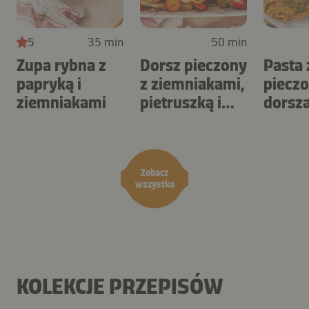
5
35 min
50 min
Zupa rybna z
Dorsz pieczony
Pasta 
papryką i
z ziemniakami,
piecz
ziemniakami
pietruszką i
dorsz
papryką
Zobacz
wszystko
KOLEKCJE PRZEPISÓW