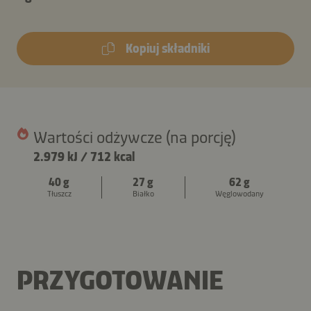
Kopiuj składniki
Wartości odżywcze (na porcję)
2.979 kJ
/
712 kcal
40 g
27 g
62 g
Tłuszcz
Białko
Węglowodany
PRZYGOTOWANIE