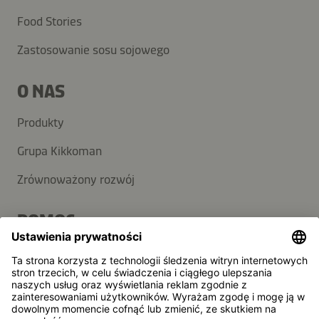
Food Stories
Zastosowanie sosu sojowego
O NAS
Produkty
Grupa Kikkoman
Zrównoważony rozwój
POMOC
FAQ
Kontakt
Newsletter