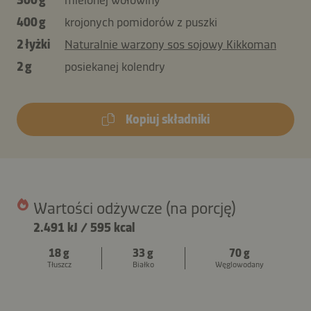
400 g
krojonych pomidorów z puszki
2 łyżki
Naturalnie warzony sos sojowy Kikkoman
2 g
posiekanej kolendry
Kopiuj składniki
Wartości odżywcze (na porcję)
2.491 kJ
/
595 kcal
18 g
33 g
70 g
Tłuszcz
Białko
Węglowodany