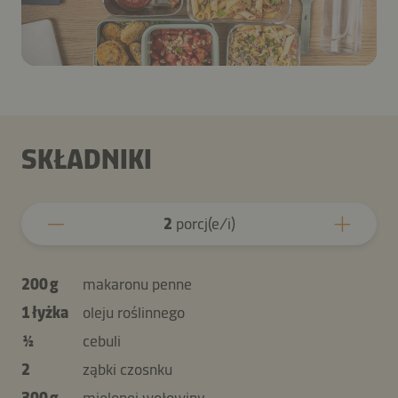
SKŁADNIKI
2
porcj(e/i)
200 g
makaronu penne
1 łyżka
oleju roślinnego
½
cebuli
2
ząbki czosnku
300 g
mielonej wołowiny