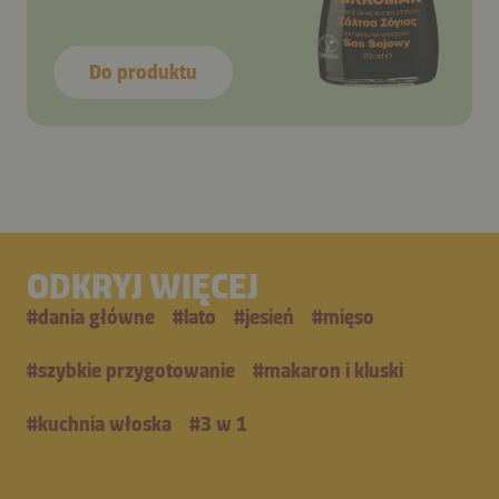
Do produktu
ODKRYJ WIĘCEJ
#
dania główne
#
lato
#
jesień
#
mięso
#
szybkie przygotowanie
#
makaron i kluski
#
kuchnia włoska
#
3 w 1