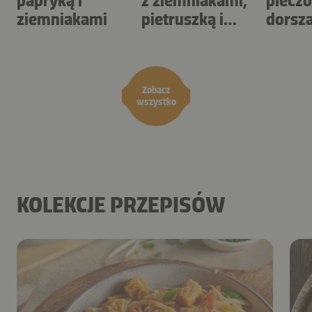
papryką i
z ziemniakami,
piecz
ziemniakami
pietruszką i
dorsz
papryką
Zobacz
wszystko
KOLEKCJE PRZEPISÓW