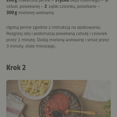
200 g
makaronu penne –
1 łyżka
oleju roślinnego –
½
cebuli, posiekanej –
2
ząbki czosnku, posiekane –
300 g
mielonej wołowiny
Ugotuj penne zgodnie z instrukcją na opakowaniu.
Rozgrzej olej i podsmażaj posiekaną cebulę i czosnek
przez 1 minutę. Dodaj mieloną wołowinę i smaż przez
3 minuty, stale mieszając.
Krok 2