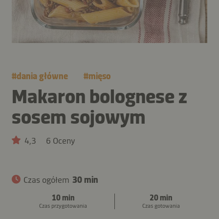
#
dania główne
#
mięso
Makaron bolognese z
sosem sojowym
4,3
6 Oceny
Czas ogółem
30 min
10 min
20 min
Czas przygotowania
Czas gotowania