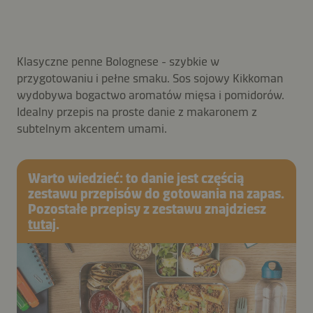
Klasyczne penne Bolognese - szybkie w
przygotowaniu i pełne smaku. Sos sojowy Kikkoman
wydobywa bogactwo aromatów mięsa i pomidorów.
Idealny przepis na proste danie z makaronem z
subtelnym akcentem umami.
Warto wiedzieć: to danie jest częścią
zestawu przepisów do gotowania na zapas.
Pozostałe przepisy z zestawu znajdziesz
tutaj
.