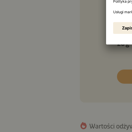
80 g
1
½ łyż
20 g
Wartości odżyw