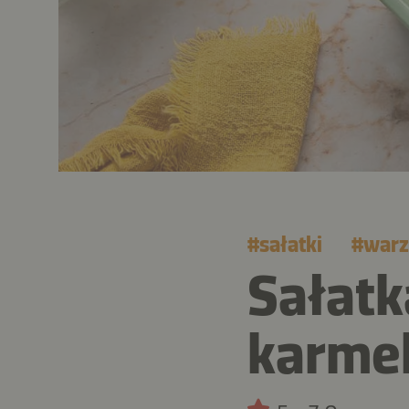
#
sałatki
#
war
Sałatk
karmel