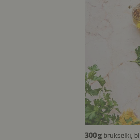
300 g
brukselki, 