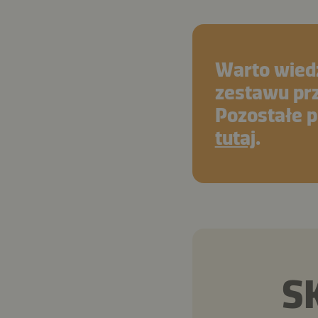
Warto wiedz
zestawu pr
Pozostałe p
tutaj
.
S