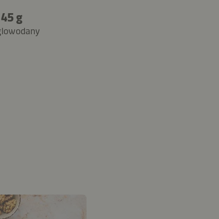
45 g
lowodany