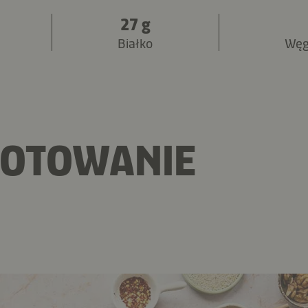
27 g
Białko
Węg
GOTOWANIE