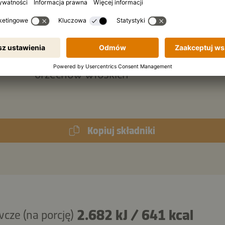
fety
ząbek czosnku, drobno posiekany
ki
białego sezamu
orzechów włoskich
Kopiuj składniki
2.682 kJ
/
641 kcal
cze (na porcję)