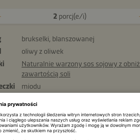
2
porcj(e/i)
g
brukselki, blanszowanej
l
oliwy z oliwek
ki
Naturalnie warzony sos sojowy z obni
zawartością soli
eczki
miodu
żeczki
płatków chili
jajka
jarmużu
g
ugotowanej komosy ryżowej