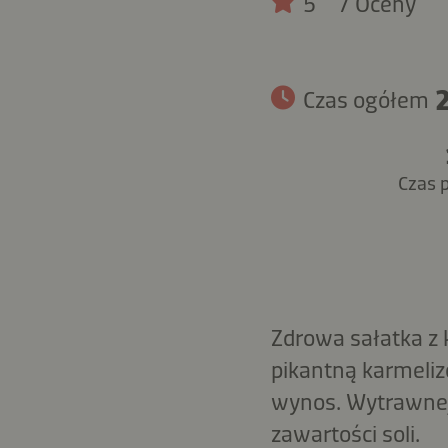
5
7 Oceny
Czas ogółem
Czas 
Zdrowa sałatka z 
pikantną karmeli
wynos. Wytrawnej
zawartości soli.