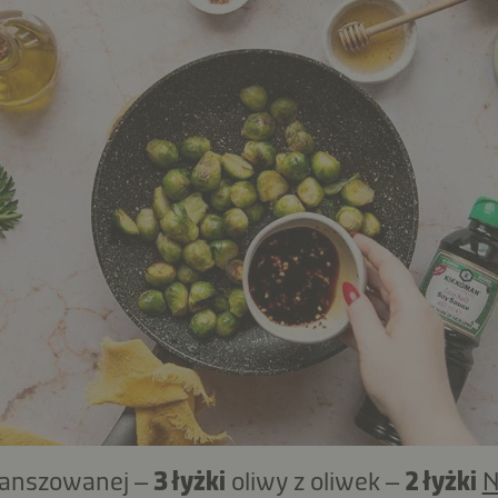
blanszowanej –
3 łyżki
oliwy z oliwek –
2 łyżki
N