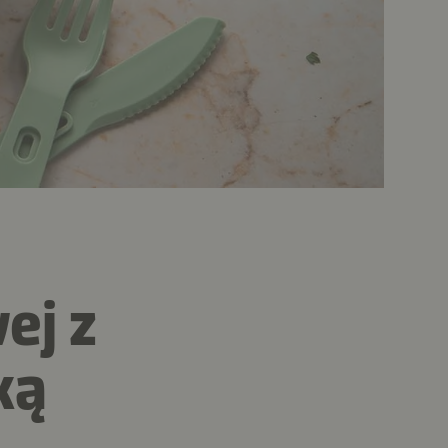
ej z
ką