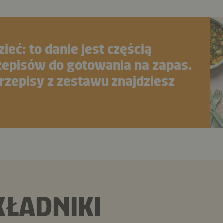
ieć: to danie jest częścią
zepisów do gotowania na zapas.
rzepisy z zestawu znajdziesz
KŁADNIKI