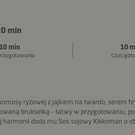
20 min
10 min
10 m
przygotowania
Czas got
komosy ryżowej z jajkiem na twardo, serem fet
zowaną brukselką - łatwy w przygotowaniu, p
 harmonii doda mu Sos sojowy Kikkoman o ob