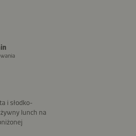
in
owania
a i słodko-
ożywny lunch na
niżonej