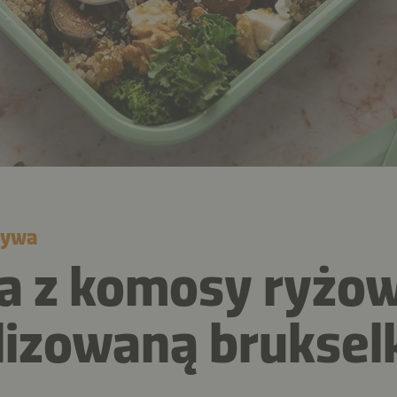
zywa
a z komosy ryżow
izowaną bruksel