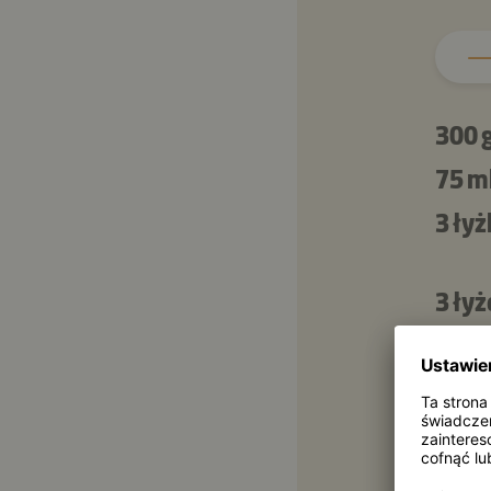
300 
75 m
3 łyż
3 łyż
½ ły
2
60 g
180 