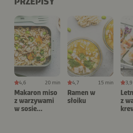
PRZEPISY
4,6
20 min
4,7
15 min
3,9
Makaron miso
Ramen w
Letn
z warzywami
słoiku
z w
w sosie
kre
orzechowym
sos
orz