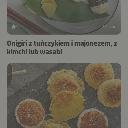
5
20 min
Onigiri z tuńczykiem i majonezem, z
kimchi lub wasabi