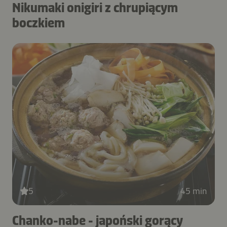
Nikumaki onigiri z chrupiącym
boczkiem
5
45 min
Chanko-nabe - japoński gorący