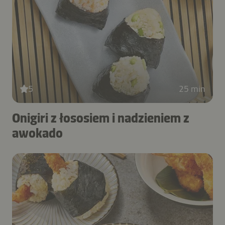
5
25 min
Onigiri z łososiem i nadzieniem z
awokado