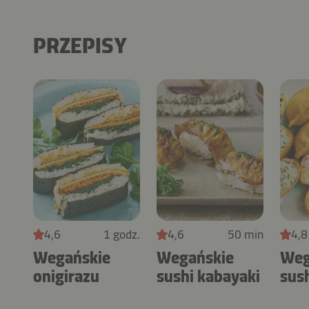
PRZEPISY
4,6
1 godz.
4,6
50 min
4,8
Wegańskie
Wegańskie
Weg
onigirazu
sushi kabayaki
sush