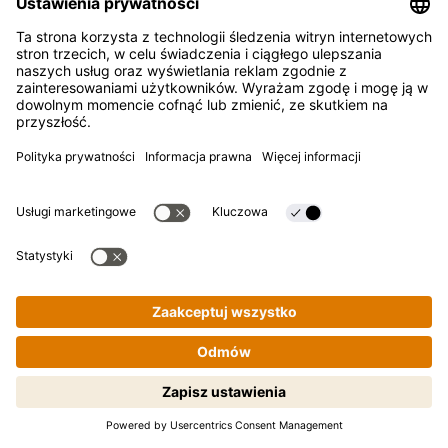
PRZEPISY NA SUSHI
Czy jest coś bardziej typowo japońskiego niż sushi?
Zapraszamy cię do świata domowych maki i rolek
sushi. W podróży krok po kroku towarzyszyć ci będzie
nasz prosty przewodnik. Bon voyage!
Ekscytujące wiadomości,
pyszne przepisy i ekstra
konkursy. Brzmi dobrze?
PRZEPISY
Do newslettera