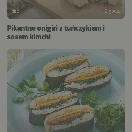
5
1 godz.
Pikantne onigiri z tuńczykiem i
sosem kimchi