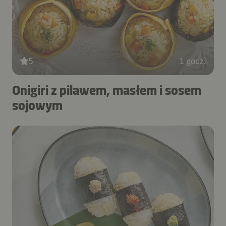
5
1 godz.
Onigiri z pilawem, masłem i sosem
sojowym