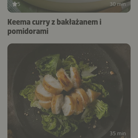
5
30 min
Keema curry z bakłażanem i
pomidorami
35 min