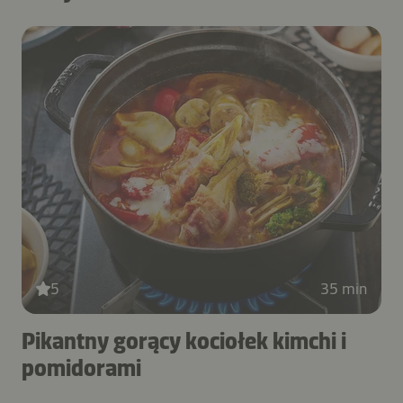
5
35 min
Pikantny gorący kociołek kimchi i
pomidorami