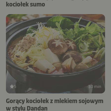
kociołek sumo
5
30 min
Gorący kociołek z mlekiem sojowym
w stylu Dandan