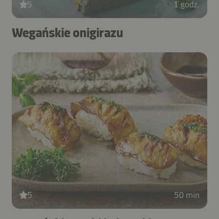
5
1 godz.
Wegańskie onigirazu
5
50 min