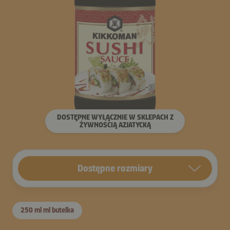
DOSTĘPNE WYŁĄCZNIE W SKLEPACH Z
ŻYWNOŚCIĄ AZJATYCKĄ
Dostępne rozmiary
250 ml ml butelka