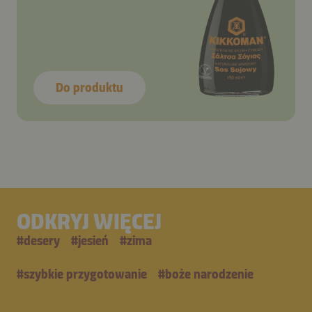
Do produktu
ODKRYJ WIĘCEJ
#
desery
#
jesień
#
zima
#
szybkie przygotowanie
#
boże narodzenie