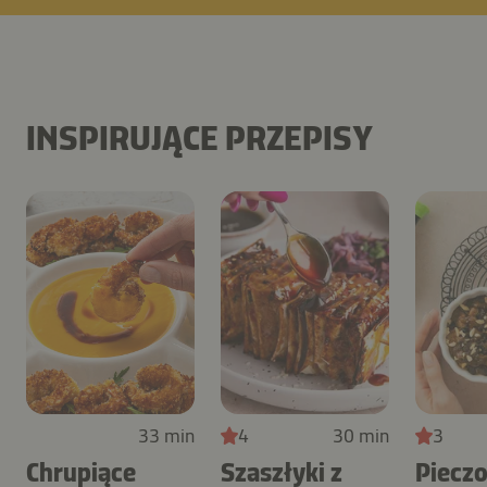
INSPIRUJĄCE PRZEPISY
33 min
4
30 min
3
Chrupiące
Szaszłyki z
Piecz