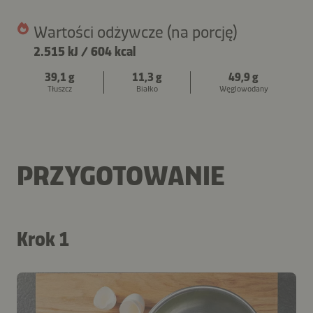
Wartości odżywcze (na porcję)
2.515 kJ
/
604 kcal
39,1 g
11,3 g
49,9 g
Tłuszcz
Białko
Węglowodany
PRZYGOTOWANIE
Krok 1