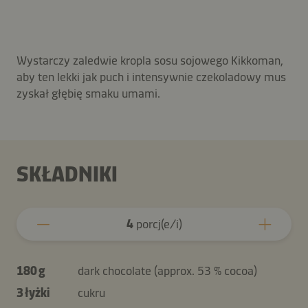
Wystarczy zaledwie kropla sosu sojowego Kikkoman,
aby ten lekki jak puch i intensywnie czekoladowy mus
zyskał głębię smaku umami.
SKŁADNIKI
4
porcj(e/i)
180 g
dark chocolate (approx. 53 % cocoa)
3 łyżki
cukru