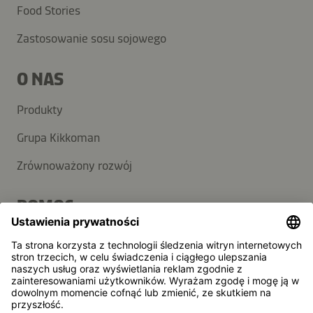
Food Stories
Zastosowanie sosu sojowego
O NAS
Produkty
Grupa Kikkoman
Zrównoważony rozwój
POMOC
FAQ
Kontakt
Newsletter