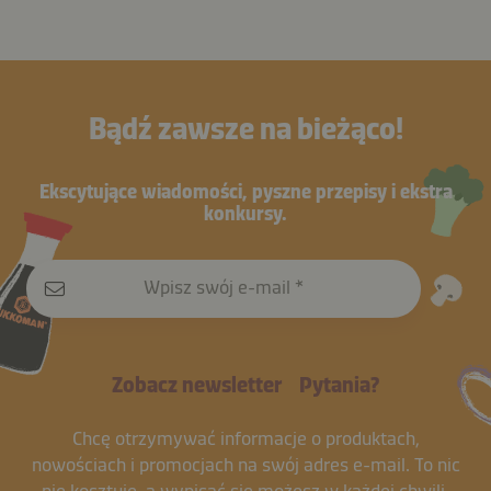
Bądź zawsze na bieżąco!
Ekscytujące wiadomości, pyszne przepisy i ekstra
konkursy.
Wpisz swój e-mail
Zobacz newsletter
Pytania?
Chcę otrzymywać informacje o produktach,
nowościach i promocjach na swój adres e-mail. To nic
nie kosztuje, a
wypisać się
możesz w każdej chwili.