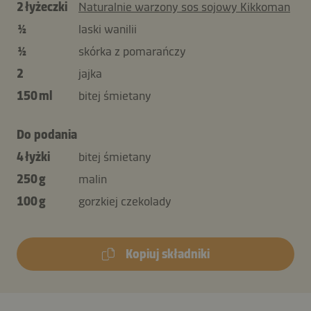
2 łyżeczki
Naturalnie warzony sos sojowy Kikkoman
½
laski wanilii
½
skórka z pomarańczy
2
jajka
150 ml
bitej śmietany
Do podania
4 łyżki
bitej śmietany
250 g
malin
100 g
gorzkiej czekolady
Kopiuj składniki