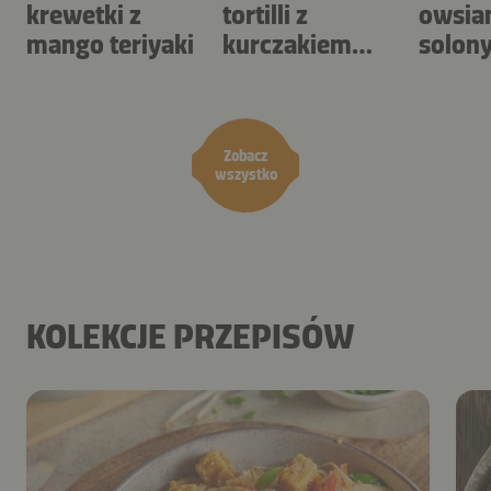
krewetki z
tortilli z
owsia
mango teriyaki
kurczakiem
solon
BBQ i surówką
karme
coleslaw
orzec
Zobacz
wszystko
KOLEKCJE PRZEPISÓW