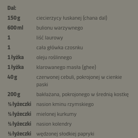
Dal:
150 g
ciecierzycy łuskanej (chana dal)
600 ml
bulionu warzywnego
1
liść laurowy
1
cała główka czosnku
1 łyżka
oleju roślinnego
1 łyżka
klarowanego masła (ghee)
40 g
czerwonej cebuli, pokrojonej w cienkie
paski
200 g
bakłażana, pokrojonego w średnią kostkę
½ łyżeczki
nasion kminu rzymskiego
½ łyżeczki
mielonej kurkumy
½ łyżeczki
nasion kolendry
½ łyżeczki
wędzonej słodkiej papryki