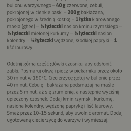
bulionu warzywnego –
40 g
czerwonej cebuli,
pokrojonej w cienkie paski –
200 g
bakłażana,
pokrojonego w średnią kostkę –
1 łyżka
klarowanego
masła (ghee) –
½ łyżeczki
nasion kminu rzymskiego –
½ łyżeczki
mielonej kurkumy –
½ łyżeczki
nasion
kolendry –
½ łyżeczki
wędzonej słodkiej papryki –
1
liść laurowy
Odetnij górną część główki czosnku, aby odsłonić
ząbki. Posmaruj oliwą i piecz w piekarniku przez około
30 minut w 180°C. Ciecierzycę gotuj w bulionie przez
40 minut. Cebulę i bakłażana podsmażaj na maśle
przez 5 minut, aż się zrumienią, a następnie wyciśnij
upieczony czosnek. Dodaj kmin rzymski, kurkumę,
nasiona kolendry, wędzoną paprykę i liść laurowy.
Smaż przez 10-15 sekund, aby uwolnić aromat. Dodaj
ugotowaną ciecierzycę do warzyw i wymieszaj.