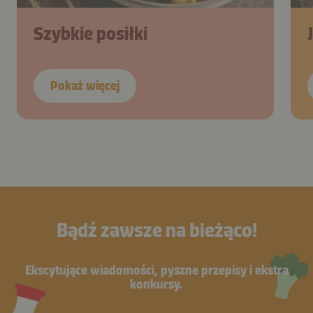
Szybkie posiłki
Pokaż więcej
Bądź zawsze na bieżąco!
Ekscytujące wiadomości, pyszne przepisy i ekstra
konkursy.