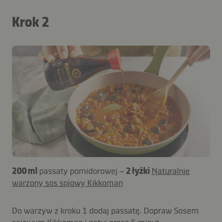
Krok 2
200 ml
passaty pomidorowej –
2 łyżki
Naturalnie
warzony sos sojowy Kikkoman
Do warzyw z kroku 1 dodaj passatę. Dopraw Sosem