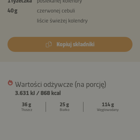
1 łyżeczka
posiekanej kolendry
40 g
czerwonej cebuli
liście świeżej kolendry
Kopiuj składniki
Wartości odżywcze (na porcję)
3.631 kJ
/
868 kcal
36 g
25 g
114 g
Tłuszcz
Białko
Węglowodany