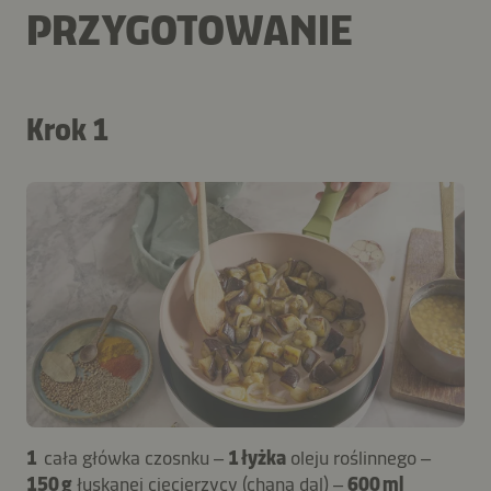
PRZYGOTOWANIE
Krok 1
1
cała główka czosnku –
1 łyżka
oleju roślinnego –
150 g
łuskanej ciecierzycy (chana dal) –
600 ml