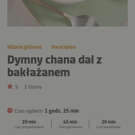
#
dania główne
#
warzywa
Dymny chana dal z
bakłażanem
5
2 Oceny
Czas ogółem
1 godz. 25 min
20 min
45 min
20 min
Czas przygotowania
Czas gotowania
Czas wyrastania