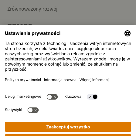
Zrównoważony rozwój
POMOC
FAQ
Kontakt
Newsletter
Kikkoman jest zarejestrowanym znakiem towarowym
Kikkoman Corporation, Japan.
© Kikkoman Trading Europe GmbH 2023 – 2026
Theodorstraße 180, 40472 Düsseldorf, Niemcy
Spółka wpisana do rejestru handlowego Sądu Rejonowego w
Düsseldorfie pod numerem: HRB 35856
Ustawienia prywatności
Nota prawna
Polityka prywatności