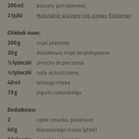
200 ml
passaty pomidorowej
2 łyżki
Naturalnie warzony sos sojowy Kikkoman
Chlebek naan:
200 g
mąki pszennej
20 g
dodatkowej mąki do podsypania
½ łyżeczki
proszku do pieczenia
½ łyżeczki
sody oczyszczonej
40 ml
letniego mleka
75 g
jogurtu naturalnego
Dodatkowo:
2
ząbki czosnku, posiekane
40 g
klarowanego masła (ghee)