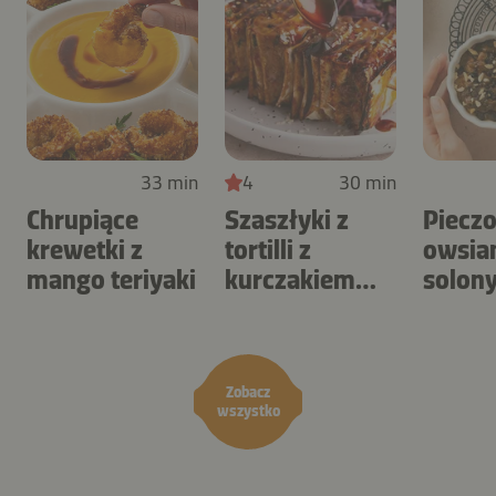
33 min
4
30 min
Chrupiące
Szaszłyki z
Piecz
krewetki z
tortilli z
owsia
mango teriyaki
kurczakiem
solon
BBQ i surówką
karme
coleslaw
orzec
Zobacz
wszystko