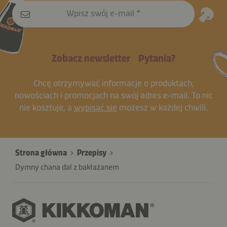
Wpisz swój e-mail
Zobacz newsletter
Pytania?
Chcę otrzymywać informacje o produktach,
nowościach i promocjach na swój adres e-mail. To nic
nie kosztuje, a
wypisać się
możesz w każdej chwili.
Strona główna
Przepisy
Dymny chana dal z bakłażanem