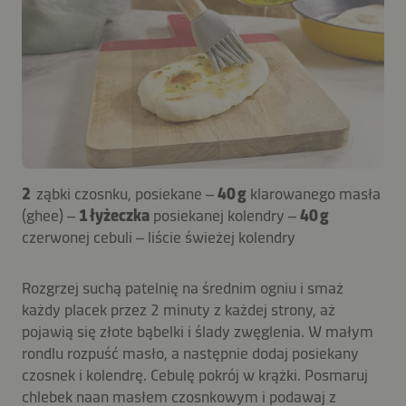
2
ząbki czosnku, posiekane –
40 g
klarowanego masła
(ghee) –
1 łyżeczka
posiekanej kolendry –
40 g
czerwonej cebuli – liście świeżej kolendry
Rozgrzej suchą patelnię na średnim ogniu i smaż
każdy placek przez 2 minuty z każdej strony, aż
pojawią się złote bąbelki i ślady zwęglenia. W małym
rondlu rozpuść masło, a następnie dodaj posiekany
czosnek i kolendrę. Cebulę pokrój w krążki. Posmaruj
chlebek naan masłem czosnkowym i podawaj z