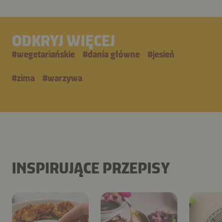
ODKRYJ WIĘCEJ
#
wegetariańskie
#
dania główne
#
jesień
#
zima
#
warzywa
INSPIRUJĄCE PRZEPISY