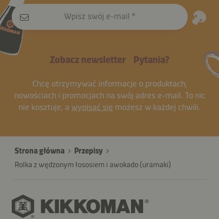
Wpisz swój e-mail
Zobacz newsletter
Pytania?
Chcę otrzymywać informacje o produktach,
nowościach i promocjach na swój adres e-mail. To nic
nie kosztuje, a
wypisać się
możesz w każdej chwili.
Strona główna
Przepisy
Rolka z wędzonym łososiem i awokado (uramaki)