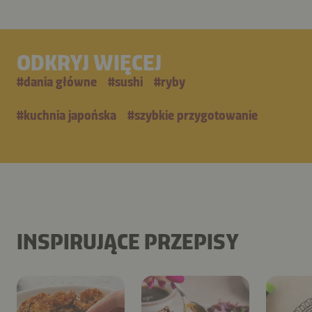
ODKRYJ WIĘCEJ
#
dania główne
#
sushi
#
ryby
#
kuchnia japońska
#
szybkie przygotowanie
INSPIRUJĄCE PRZEPISY