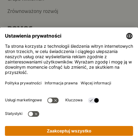
Zrównoważony rozwój
POMOC
FAQ
Kontakt
Newsletter
Kikkoman jest zarejestrowanym znakiem towarowym
Kikkoman Corporation, Japan.
© Kikkoman Trading Europe GmbH 2023 – 2026
Theodorstraße 180, 40472 Düsseldorf, Niemcy
Spółka wpisana do rejestru handlowego Sądu Rejonowego w
Düsseldorfie pod numerem: HRB 35856
Ustawienia prywatności
Nota prawna
Polityka prywatności