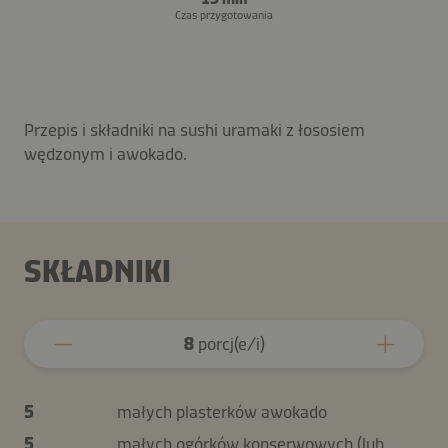
Czas przygotowania
Przepis i składniki na sushi uramaki z łososiem
wędzonym i awokado.
SKŁADNIKI
8
porcj(e/i)
5
małych plasterków awokado
5
małych ogórków konserwowych (lub