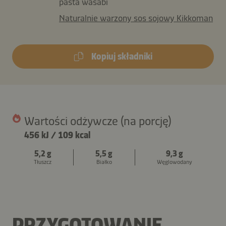
pasta wasabi
Naturalnie warzony sos sojowy Kikkoman
Kopiuj składniki
Wartości odżywcze (na porcję)
456 kJ
/
109 kcal
5,2 g
5,5 g
9,3 g
Tłuszcz
Białko
Węglowodany
PRZYGOTOWANIE