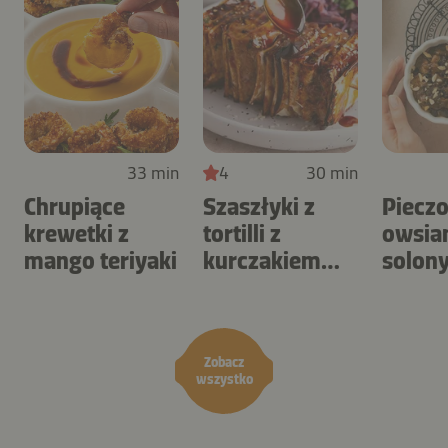
33 min
4
30 min
Chrupiące
Szaszłyki z
Piecz
krewetki z
tortilli z
owsia
mango teriyaki
kurczakiem
solon
BBQ i surówką
karme
coleslaw
orzec
Zobacz
wszystko