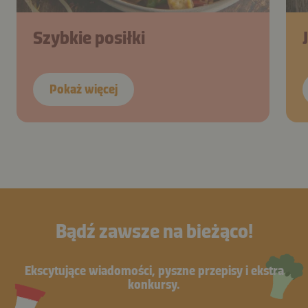
Szybkie posiłki
Pokaż więcej
Bądź zawsze na bieżąco!
Ekscytujące wiadomości, pyszne przepisy i ekstra
konkursy.