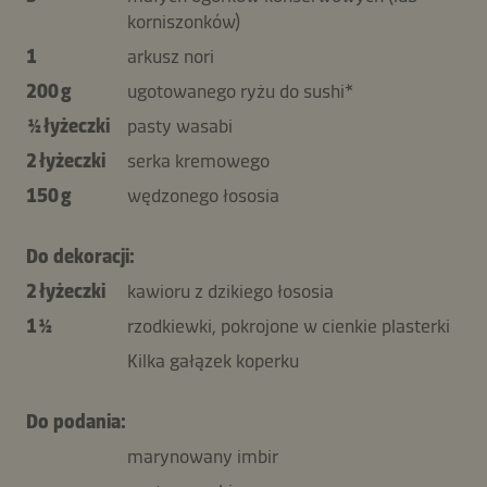
korniszonków)
1
arkusz nori
200 g
ugotowanego ryżu do sushi*
½ łyżeczki
pasty wasabi
2 łyżeczki
serka kremowego
150 g
wędzonego łososia
Do dekoracji:
2 łyżeczki
kawioru z dzikiego łososia
1 ½
rzodkiewki, pokrojone w cienkie plasterki
Kilka gałązek koperku
Do podania:
marynowany imbir