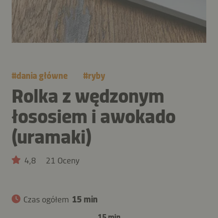
#
dania główne
#
ryby
Rolka z wędzonym
łososiem i awokado
(uramaki)
4,8
21 Oceny
Czas ogółem
15 min
15 min