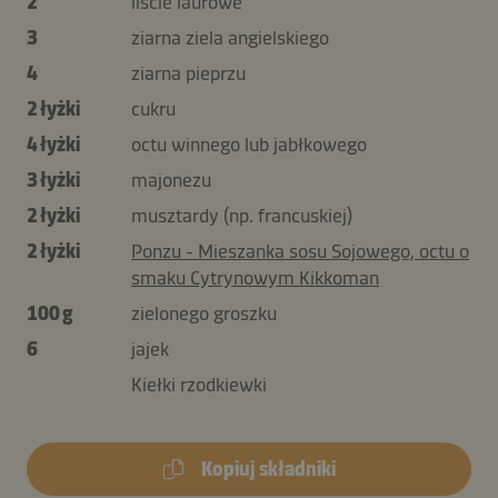
2
liście laurowe
3
ziarna ziela angielskiego
4
ziarna pieprzu
2 łyżki
cukru
4 łyżki
octu winnego lub jabłkowego
3 łyżki
majonezu
2 łyżki
musztardy (np. francuskiej)
2 łyżki
Ponzu - Mieszanka sosu Sojowego, octu o
smaku Cytrynowym Kikkoman
100 g
zielonego groszku
6
jajek
Kiełki rzodkiewki
Kopiuj składniki