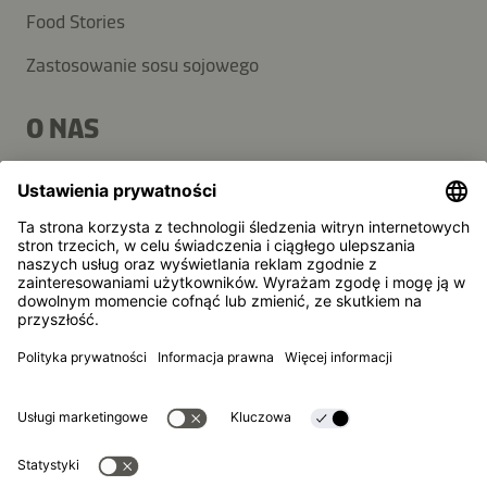
Food Stories
Zastosowanie sosu sojowego
O NAS
Produkty
Grupa Kikkoman
Zrównoważony rozwój
POMOC
FAQ
Kontakt
Newsletter