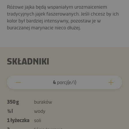
Różowe jajka będą wspaniałym urozmaiceniem
tradycyjnych jajek faszerowanych. Jeśli chcesz by ich
kolor był bardziej intensywny, pozostaw je w
buraczanej marynacie nieco dłużej.
SKŁADNIKI
4
porcj(e/i)
350 g
buraków
½ l
wody
1 łyżeczka
soli