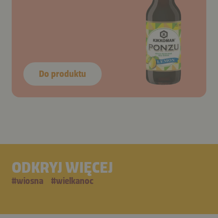
Do produktu
ODKRYJ WIĘCEJ
#
wiosna
#
wielkanoc