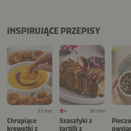
INSPIRUJĄCE PRZEPISY
33 min
4
30 min
Chrupiące
Szaszłyki z
Piecz
krewetki z
tortilli z
owsia