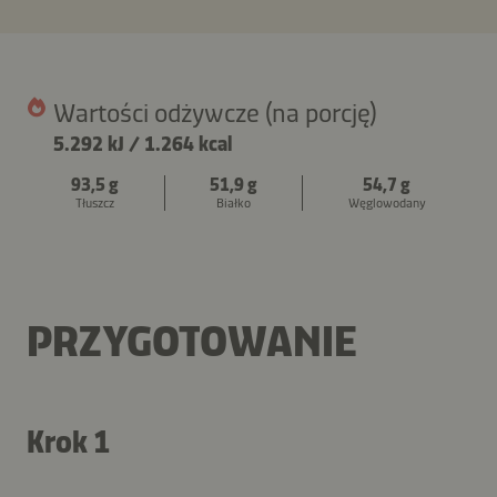
Wartości odżywcze (na porcję)
5.292 kJ
/
1.264 kcal
93,5 g
51,9 g
54,7 g
Tłuszcz
Białko
Węglowodany
PRZYGOTOWANIE
Krok 1