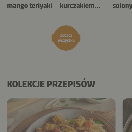
mango teriyaki
kurczakiem
solon
BBQ i surówką
karme
coleslaw
orzec
Zobacz
wszystko
KOLEKCJE PRZEPISÓW