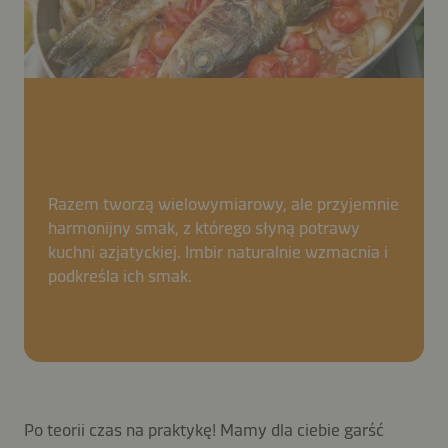
Razem tworzą wielowymiarowy, ale przyjemnie
harmonijny smak, z którego słyną potrawy
kuchni azjatyckiej. Imbir naturalnie wzmacnia i
podkreśla ich smak.
Po teorii czas na praktykę! Mamy dla ciebie garść