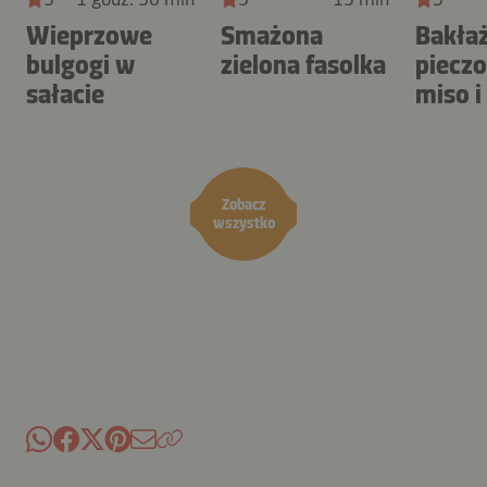
Wieprzowe
Smażona
Bakła
bulgogi w
zielona fasolka
piecz
sałacie
miso i
Zobacz
wszystko