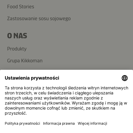
Food Stories
Zastosowanie sosu sojowego
O NAS
Produkty
Grupa Kikkoman
Zrównoważony rozwój
POMOC
FAQ
Kontakt
Newsletter