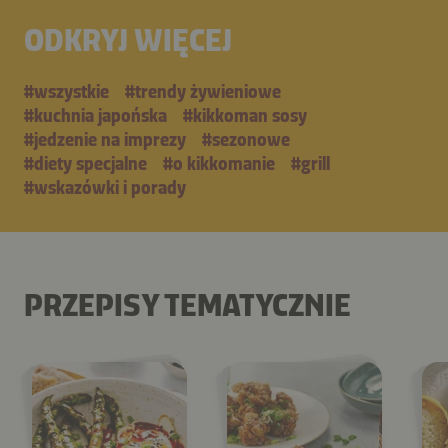
ODKRYJ WIĘCEJ
#wszystkie
#trendy żywieniowe
#kuchnia japońska
#kikkoman sosy
#jedzenie na imprezy
#sezonowe
#diety specjalne
#o kikkomanie
#grill
#wskazówki i porady
PRZEPISY TEMATYCZNIE