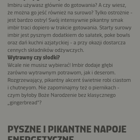
Imbiru używasz głównie do gotowania? A czy wiesz,
że można go jeść również na surowo? Tylko ostrożnie -
jest bardzo ostry! Swój intensywnie pikantny smak
imbir traci dopiero w trakcie gotowania. Starty surowy
imbir jest pysznym dodatkiem do sałatek, poke bowls
oraz dań kuchni azjatyckiej - a przy okazji dostarcza
cennych składników odżywczych.
Wytrawny czy słodki?
Wcale nie musisz wybierać! Imbir dodaje głębi
zarówno wytrawnym potrawom, jak i deserom.
Rozgrzewający, pikantny akcent świetnie robi ciastom
i chutneyom. Nie zapominajmy też o piernikach -
czym byłoby Boże Narodzenie bez klasycznego
„gingerbread”?
PYSZNE I PIKANTNE NAPOJE
ENERGETYCZNE