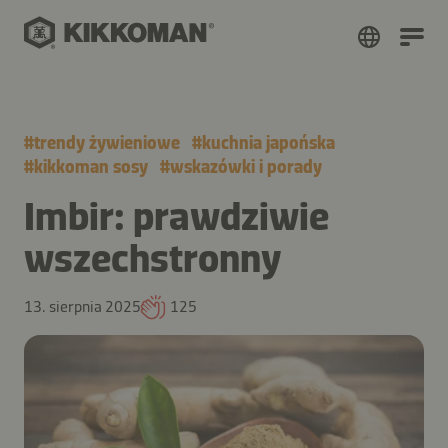
#
trendy żywieniowe
#
kuchnia japońska
#
kikkoman sosy
#
wskazówki i porady
Imbir: prawdziwie
wszechstronny
13. sierpnia 2025
125