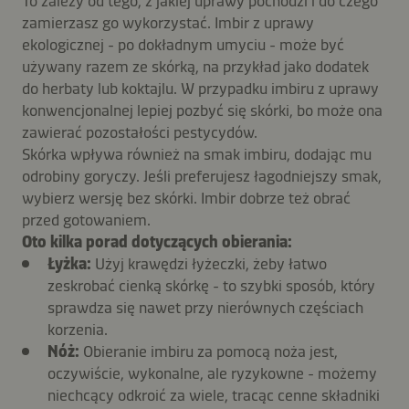
To zależy od tego, z jakiej uprawy pochodzi i do czego
zamierzasz go wykorzystać. Imbir z uprawy
ekologicznej - po dokładnym umyciu - może być
używany razem ze skórką, na przykład jako dodatek
do herbaty lub koktajlu. W przypadku imbiru z uprawy
konwencjonalnej lepiej pozbyć się skórki, bo może ona
zawierać pozostałości pestycydów.
Skórka wpływa również na smak imbiru, dodając mu
odrobiny goryczy. Jeśli preferujesz łagodniejszy smak,
wybierz wersję bez skórki. Imbir dobrze też obrać
przed gotowaniem.
Oto kilka porad dotyczących obierania:
Łyżka:
Użyj krawędzi łyżeczki, żeby łatwo
zeskrobać cienką skórkę - to szybki sposób, który
sprawdza się nawet przy nierównych częściach
korzenia.
Nóż:
Obieranie imbiru za pomocą noża jest,
oczywiście, wykonalne, ale ryzykowne - możemy
niechcący odkroić za wiele, tracąc cenne składniki