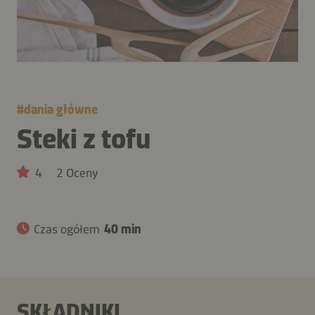
#
dania główne
Steki z tofu
4
2 Oceny
Czas ogółem
40 min
SKŁADNIKI