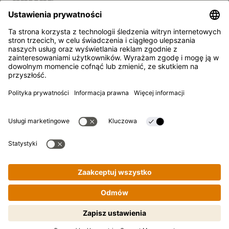
POMOC
FAQ
Kontakt
Newsletter
Kikkoman jest zarejestrowanym znakiem towarowym
Kikkoman Corporation, Japan.
© Kikkoman Trading Europe GmbH 2023 – 2026
Theodorstraße 180, 40472 Düsseldorf, Niemcy
Spółka wpisana do rejestru handlowego Sądu Rejonowego w
Düsseldorfie pod numerem: HRB 35856
Ustawienia prywatności
Nota prawna
Polityka prywatności
Gotowanie krok po kroku staje się
proste! Tapnij, żeby zacząć.