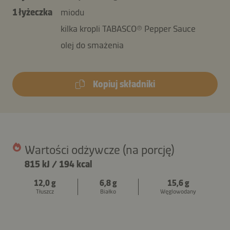
1 łyżeczka
miodu
kilka kropli TABASCO® Pepper Sauce
olej do smażenia
Kopiuj składniki
Wartości odżywcze (na porcję)
815 kJ
/
194 kcal
12,0 g
6,8 g
15,6 g
Tłuszcz
Białko
Węglowodany