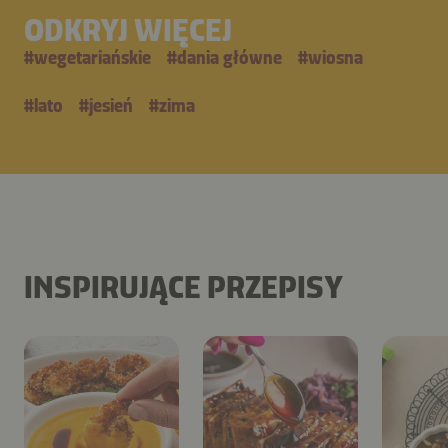
ODKRYJ WIĘCEJ
#
wegetariańskie
#
dania główne
#
wiosna
#
lato
#
jesień
#
zima
INSPIRUJĄCE PRZEPISY