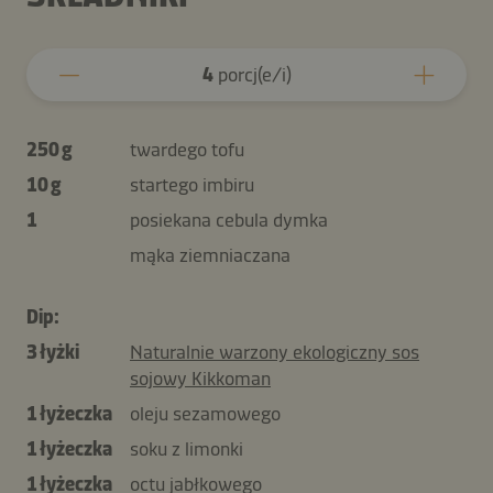
4
porcj(e/i)
250 g
twardego tofu
10 g
startego imbiru
1
posiekana cebula dymka
mąka ziemniaczana
Dip:
3 łyżki
Naturalnie warzony ekologiczny sos
sojowy Kikkoman
1 łyżeczka
oleju sezamowego
1 łyżeczka
soku z limonki
1 łyżeczka
octu jabłkowego