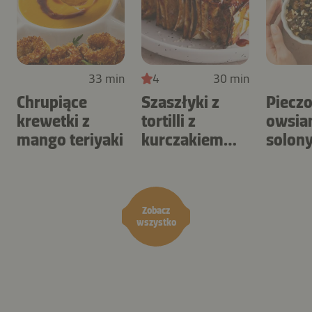
33 min
4
30 min
Chrupiące
Szaszłyki z
Piecz
krewetki z
tortilli z
owsia
mango teriyaki
kurczakiem
solon
BBQ i surówką
karme
coleslaw
orzec
Zobacz
wszystko