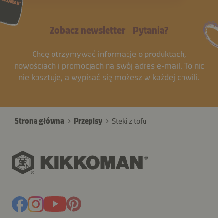
Zobacz newsletter
Pytania?
Chcę otrzymywać informacje o produktach,
nowościach i promocjach na swój adres e-mail. To nic
nie kosztuje, a
wypisać się
możesz w każdej chwili.
Strona główna
Przepisy
Steki z tofu