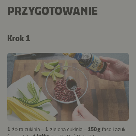
PRZYGOTOWANIE
Krok 1
1
żółta cukinia –
1
zielona cukinia –
150 g
fasoli azuki