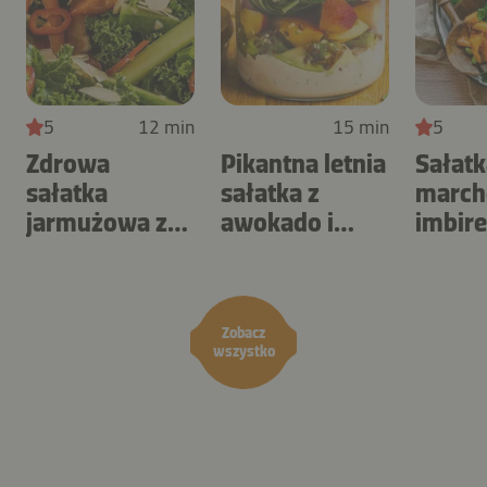
5
12 min
15 min
5
Zdrowa
Pikantna letnia
Sałatk
sałatka
sałatka z
march
jarmużowa z
awokado i
imbire
chili i
nektarynek
orzec
migdałami
maka
Zobacz
wszystko