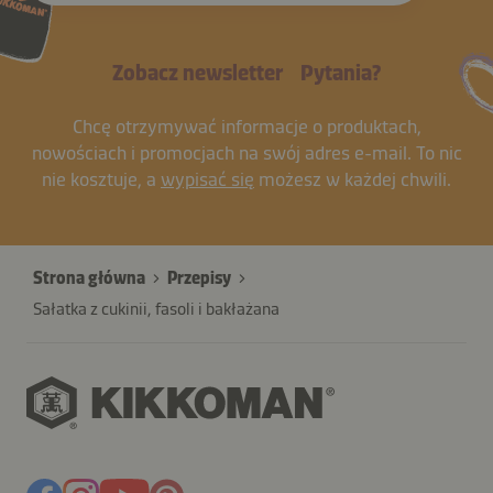
Zobacz newsletter
Pytania?
Chcę otrzymywać informacje o produktach,
nowościach i promocjach na swój adres e-mail. To nic
nie kosztuje, a
wypisać się
możesz w każdej chwili.
Strona główna
Przepisy
Sałatka z cukinii, fasoli i bakłażana