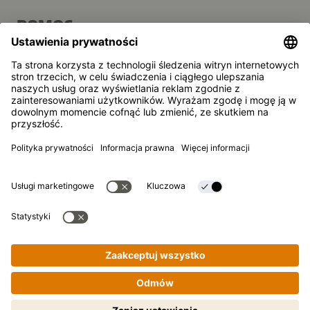
POMOC
FAQ
Kontakt
Newsletter
Kikkoman jest zarejestrowanym znakiem towarowym
Kikkoman Corporation, Japan.
© Kikkoman Trading Europe GmbH 2023 – 2026
Theodorstraße 180, 40472 Düsseldorf, Niemcy
Spółka wpisana do rejestru handlowego Sądu Rejonowego w
Düsseldorfie pod numerem: HRB 35856
Ustawienia prywatności
Nota prawna
Polityka prywatności
Gotowanie krok po kroku staje się