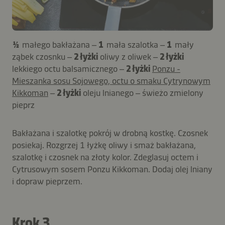
½
małego bakłażana –
1
mała szalotka –
1
mały
ząbek czosnku –
2 łyżki
oliwy z oliwek –
2 łyżki
lekkiego octu balsamicznego –
2 łyżki
Ponzu -
Mieszanka sosu Sojowego, octu o smaku Cytrynowym
Kikkoman
–
2 łyżki
oleju lnianego – świeżo zmielony
pieprz
Bakłażana i szalotkę pokrój w drobną kostkę. Czosnek
posiekaj. Rozgrzej 1 łyżkę oliwy i smaż bakłażana,
szalotkę i czosnek na złoty kolor. Zdeglasuj octem i
Cytrusowym sosem Ponzu Kikkoman. Dodaj olej lniany
i dopraw pieprzem.
Krok 3