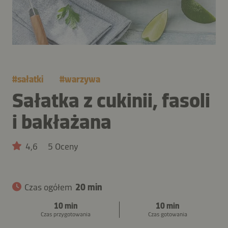
#
sałatki
#
warzywa
Sałatka z cukinii, fasoli
i bakłażana
4,6
5 Oceny
Czas ogółem
20 min
10 min
10 min
Czas przygotowania
Czas gotowania