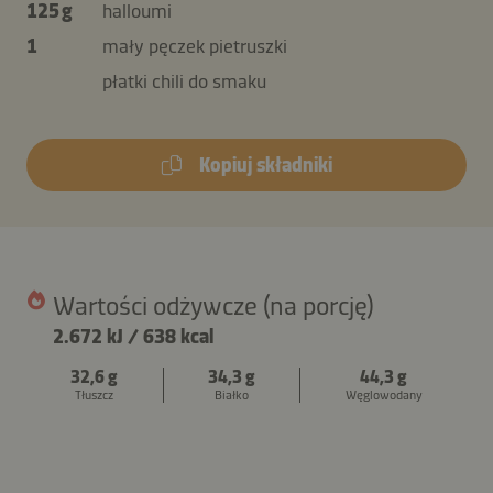
125 g
halloumi
1
mały pęczek pietruszki
płatki chili do smaku
Kopiuj składniki
Wartości odżywcze (na porcję)
2.672 kJ
/
638 kcal
32,6 g
34,3 g
44,3 g
Tłuszcz
Białko
Węglowodany