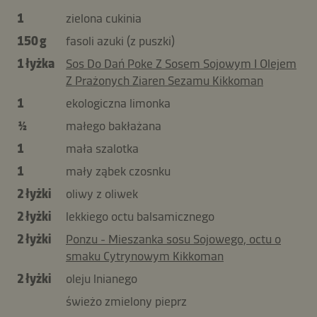
1
zielona cukinia
150 g
fasoli azuki (z puszki)
1 łyżka
Sos Do Dań Poke Z Sosem Sojowym I Olejem
Z Prażonych Ziaren Sezamu Kikkoman
1
ekologiczna limonka
½
małego bakłażana
1
mała szalotka
1
mały ząbek czosnku
2 łyżki
oliwy z oliwek
2 łyżki
lekkiego octu balsamicznego
2 łyżki
Ponzu - Mieszanka sosu Sojowego, octu o
smaku Cytrynowym Kikkoman
2 łyżki
oleju lnianego
świeżo zmielony pieprz