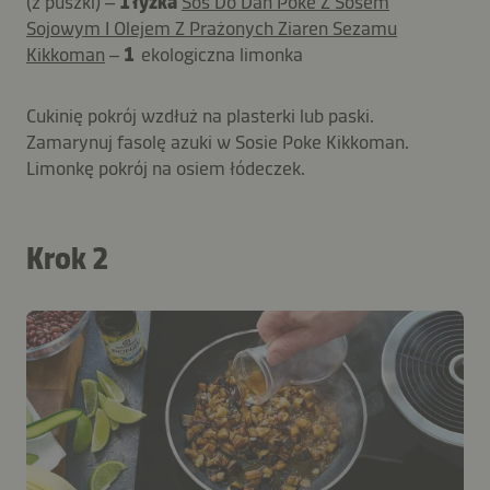
(z puszki) –
1 łyżka
Sos Do Dań Poke Z Sosem
Sojowym I Olejem Z Prażonych Ziaren Sezamu
Kikkoman
–
1
ekologiczna limonka
Cukinię pokrój wzdłuż na plasterki lub paski.
Zamarynuj fasolę azuki w Sosie Poke Kikkoman.
Limonkę pokrój na osiem łódeczek.
Krok 2