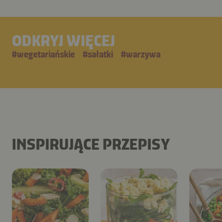
ODKRYJ WIĘCEJ
#
wegetariańskie
#
sałatki
#
warzywa
INSPIRUJĄCE PRZEPISY