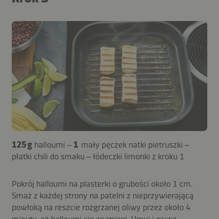
125 g
halloumi –
1
mały pęczek natki pietruszki –
płatki chili do smaku – łódeczki limonki z kroku 1
Pokrój halloumi na plasterki o grubości około 1 cm.
Smaż z każdej strony na patelni z nieprzywierającą
powłoką na reszcie rozgrzanej oliwy przez około 4
minuty, aż halloumi się zrumieni. Umyj i osusz