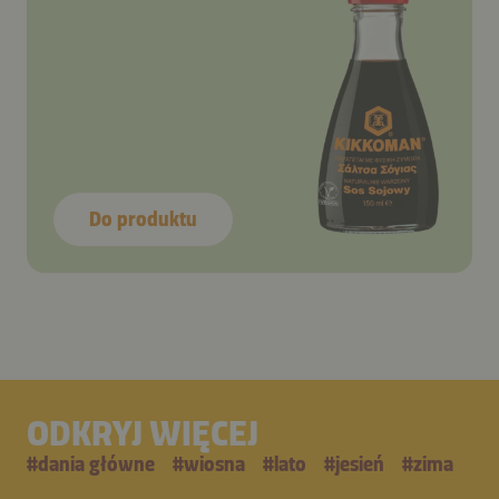
Do produktu
ODKRYJ WIĘCEJ
#
dania główne
#
wiosna
#
lato
#
jesień
#
zima