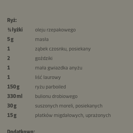
Ryż:
½ łyżki
oleju rzepakowego
5 g
masła
1
ząbek czosnku, posiekany
2
goździki
1
mała gwiazdka anyżu
1
liść laurowy
150 g
ryżu parboiled
330 ml
bulionu drobiowego
30 g
suszonych moreli, posiekanych
15 g
płatków migdałowych, uprażonych
Dodatkowo: