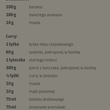
100 g
banana
180 g
świeżego ananasa
10 g
masła
Curry:
1 łyżka
łyżka oleju rzepakowego
60 g
szalotki, pokrojonej w kostkę
1 łyżeczka
startego imbiru
300 g
piersi z kurczaka, pokrojonej w kostkę
½ łyżki
curry w proszku
10 g
masła
10 g
mąki pszennej
70 ml
bulionu drobiowego
70 ml
śmietanki kremówki