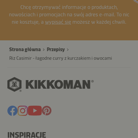
Chcę otrzymywać informacje o produktach,
nowościach i promocjach na swój adres e-mail. To nic
nie kosztuje, a
wypisać się
możesz w każdej chwili.
Strona główna
Przepisy
Riz Casimir - łagodne curry z kurczakiem i owocami
INSPIRACJE