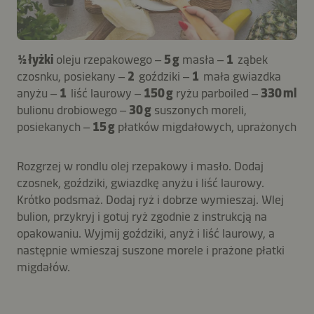
½ łyżki
oleju rzepakowego –
5 g
masła –
1
ząbek
czosnku, posiekany –
2
goździki –
1
mała gwiazdka
anyżu –
1
liść laurowy –
150 g
ryżu parboiled –
330 ml
bulionu drobiowego –
30 g
suszonych moreli,
posiekanych –
15 g
płatków migdałowych, uprażonych
Rozgrzej w rondlu olej rzepakowy i masło. Dodaj
czosnek, goździki, gwiazdkę anyżu i liść laurowy.
Krótko podsmaż. Dodaj ryż i dobrze wymieszaj. Wlej
bulion, przykryj i gotuj ryż zgodnie z instrukcją na
opakowaniu. Wyjmij goździki, anyż i liść laurowy, a
następnie wmieszaj suszone morele i prażone płatki
migdałów.