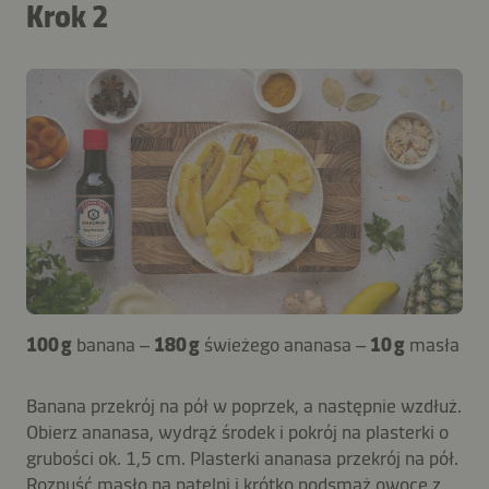
Krok 2
100 g
banana –
180 g
świeżego ananasa –
10 g
masła
Banana przekrój na pół w poprzek, a następnie wzdłuż.
Obierz ananasa, wydrąż środek i pokrój na plasterki o
grubości ok. 1,5 cm. Plasterki ananasa przekrój na pół.
Rozpuść masło na patelni i krótko podsmaż owoce z