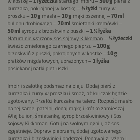
w kostkę –
1 łyżeczka
startego imbiru –
300 g
piersi z
kurczaka, pokrojonej w kostkę –
½ łyżki
curry w
proszku –
10 g
masła –
10 g
mąki pszennej –
70 ml
bulionu drobiowego –
70 ml
śmietanki kremówki –
50 ml
syropu z brzoskwiń z puszki –
1 ½ łyżka
Naturalnie warzony sos sojowy Kikkoman
–
¼ łyżeczki
świeżo zmielonego czarnego pieprzu –
100 g
brzoskwiń z puszki, pokrojonych w kostkę –
10 g
płatków migdałowych, uprażonych –
1 łyżka
posiekanej natki pietruszki
Imbir i szalotkę podsmaż na oleju. Dodaj pierś z
kurczaka i curry w proszku i smaż, aż kurczak będzie
ugotowany. Przełóż kurczaka na talerz. Rozpuść masło
na tej samej patelni, dodaj mąkę i krótko zamieszaj.
Wlej bulion, śmietankę, syrop brzoskwiniowy i Sos
sojowy Kikkoman. Gotuj na wolnym ogniu, aż sos
zgęstnieje. Dopraw pieprzem, dodaj ugotowanego
kurczaka i brzoskwinie i podgrzej. Podawaj z ryżem i