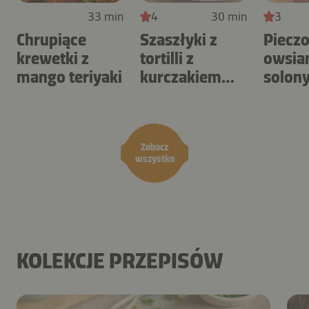
33 min
4
30 min
3
Chrupiące
Szaszłyki z
Piecz
krewetki z
tortilli z
owsia
mango teriyaki
kurczakiem
solon
BBQ i surówką
karme
coleslaw
orzec
Zobacz
wszystko
KOLEKCJE PRZEPISÓW