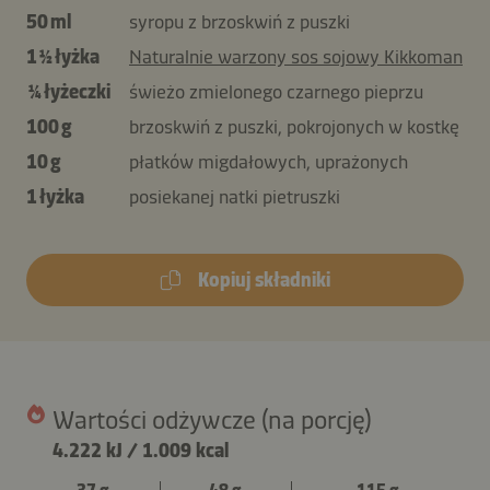
50 ml
syropu z brzoskwiń z puszki
1 ½ łyżka
Naturalnie warzony sos sojowy Kikkoman
¼ łyżeczki
świeżo zmielonego czarnego pieprzu
100 g
brzoskwiń z puszki, pokrojonych w kostkę
10 g
płatków migdałowych, uprażonych
1 łyżka
posiekanej natki pietruszki
Kopiuj składniki
Wartości odżywcze (na porcję)
4.222 kJ
/
1.009 kcal