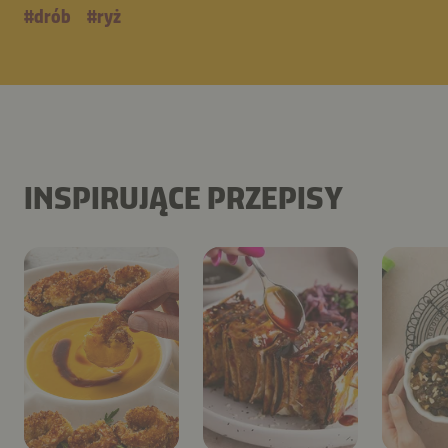
#
drób
#
ryż
INSPIRUJĄCE PRZEPISY