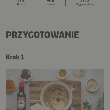
37 g
48 g
115 g
Tłuszcz
Białko
Węglowodany
PRZYGOTOWANIE
Krok 1