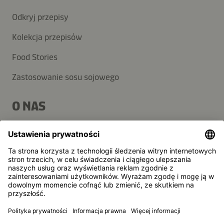
Odkryj przepisy
Kolekcja przepisów
Food Stories
Zastosowanie sosu sojowego
O NAS
Produkty
Grupa Kikkoman
Zrównoważony rozwój
POMOC
FAQ