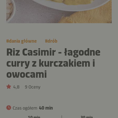
#
dania główne
#
drób
Riz Casimir - łagodne
curry z kurczakiem i
owocami
4,8
9 Oceny
Czas ogółem
40 min
10 min
30 min