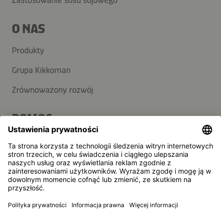
Zastosowanie sosu sojowego
O NAS
Produkty
Grupa Kikkoman
Zrównoważony rozwój
POMOC
FAQ
Kontakt
Newsletter
Kikkoman jest zarejestrowanym znakiem towarowym