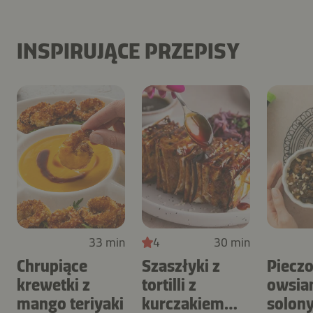
INSPIRUJĄCE PRZEPISY
33 min
4
30 min
Chrupiące
Szaszłyki z
Piecz
krewetki z
tortilli z
owsia
mango teriyaki
kurczakiem
solon