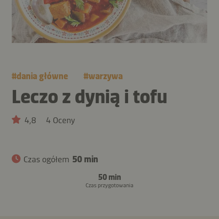
#
dania główne
#
warzywa
Leczo z dynią i tofu
4,8
4 Oceny
Czas ogółem
50 min
50 min
Czas przygotowania