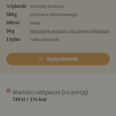
½ łyżeczki
mielonej kurkumy
500 g
przecieru pomidorowego
300 ml
wody
30 g
Naturalnie warzony sos sojowy Kikkoman
1 łyżka
natki pietruszki
Kopiuj składniki
Wartości odżywcze (na porcję)
728 kJ
/
174 kcal