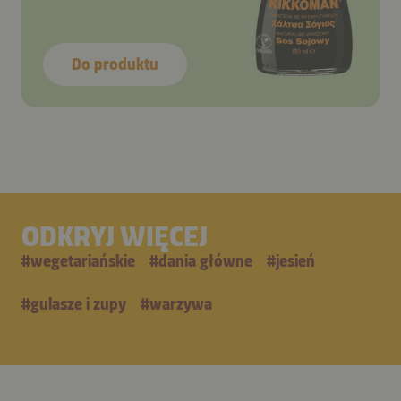
Do produktu
ODKRYJ WIĘCEJ
#
wegetariańskie
#
dania główne
#
jesień
#
gulasze i zupy
#
warzywa