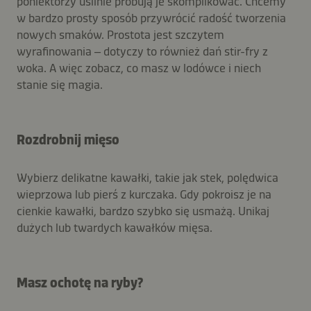
poniektórzy usilnie próbują je skomplikować. Chcemy
w bardzo prosty sposób przywrócić radość tworzenia
nowych smaków. Prostota jest szczytem
wyrafinowania – dotyczy to również dań stir-fry z
woka. A więc zobacz, co masz w lodówce i niech
stanie się magia.
Rozdrobnij mięso
Wybierz delikatne kawałki, takie jak stek, polędwica
wieprzowa lub pierś z kurczaka. Gdy pokroisz je na
cienkie kawałki, bardzo szybko się usmażą. Unikaj
dużych lub twardych kawałków mięsa.
Masz ochotę na ryby?