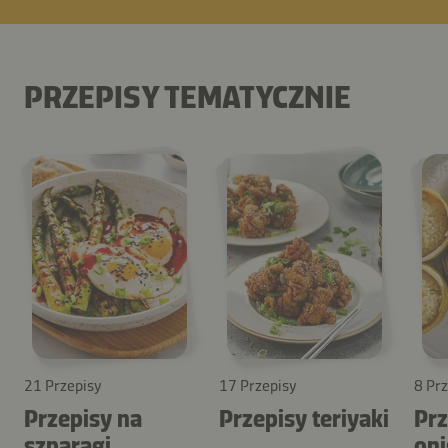
PRZEPISY TEMATYCZNIE
21 Przepisy
17 Przepisy
8 Pr
Przepisy na
Przepisy teriyaki
Prz
szparagi
oni