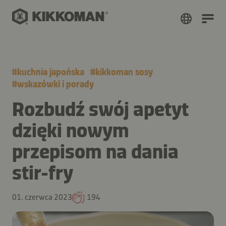
#
kuchnia japońska
#
kikkoman sosy
#
wskazówki i porady
Rozbudź swój apetyt
dzięki nowym
przepisom na dania
stir-fry
01. czerwca 2023
194