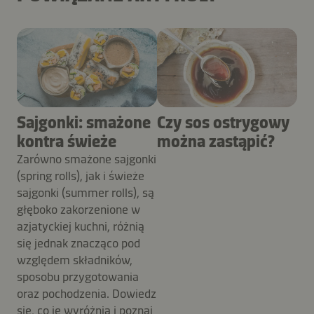
Sajgonki: smażone
Czy sos ostrygowy
kontra świeże
można zastąpić?
Zarówno smażone sajgonki
(spring rolls), jak i świeże
sajgonki (summer rolls), są
głęboko zakorzenione w
azjatyckiej kuchni, różnią
się jednak znacząco pod
względem składników,
sposobu przygotowania
oraz pochodzenia. Dowiedz
się, co je wyróżnia i poznaj