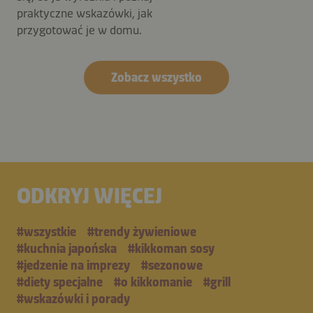
praktyczne wskazówki, jak
przygotować je w domu.
Zobacz wszystko
ODKRYJ WIĘCEJ
#wszystkie
#trendy żywieniowe
#kuchnia japońska
#kikkoman sosy
#jedzenie na imprezy
#sezonowe
#diety specjalne
#o kikkomanie
#grill
#wskazówki i porady