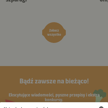
Zobacz
wszystko
Bądź zawsze na bieżąco!
Ekscytujące wiadomości, pyszne przepisy i ekstra
konkursy.