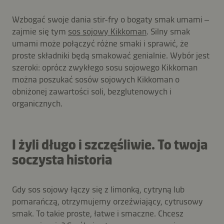
Wzbogać swoje dania stir-fry o bogaty smak umami –
zajmie się tym
sos sojowy Kikkoman
. Silny smak
umami może połączyć różne smaki i sprawić, że
proste składniki będą smakować genialnie. Wybór jest
szeroki: oprócz zwykłego sosu sojowego Kikkoman
można poszukać sosów sojowych Kikkoman o
obniżonej zawartości soli, bezglutenowych i
organicznych.
I żyli długo i szczęśliwie. To twoja
soczysta historia
Gdy sos sojowy łączy się z limonką, cytryną lub
pomarańczą, otrzymujemy orzeźwiający, cytrusowy
smak. To takie proste, łatwe i smaczne. Chcesz