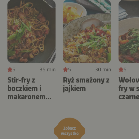
5
35 min
5
30 min
5
Stir-fry z
Ryż smażony z
Wołowi
boczkiem i
jajkiem
fry w 
makaronem
czarn
ramen
pieprz
Zobacz
wszystko