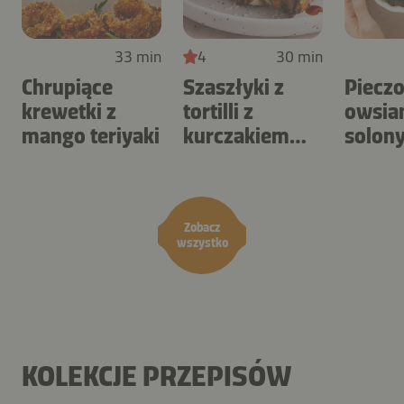
33 min
4
30 min
Chrupiące
Szaszłyki z
Piecz
krewetki z
tortilli z
owsia
mango teriyaki
kurczakiem
solon
BBQ i surówką
karme
coleslaw
orzec
Zobacz
wszystko
KOLEKCJE PRZEPISÓW