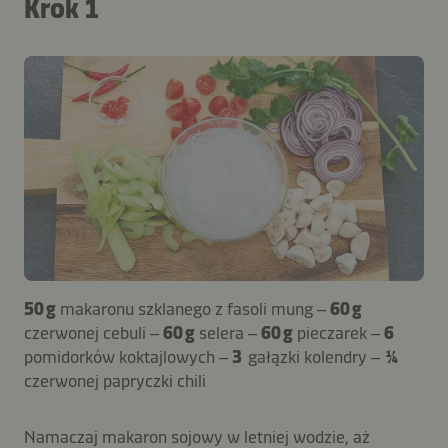
Krok 1
50 g
makaronu szklanego z fasoli mung –
60 g
czerwonej cebuli –
60 g
selera –
60 g
pieczarek –
6
pomidorków koktajlowych –
3
gałązki kolendry –
¼
czerwonej papryczki chili
Namaczaj makaron sojowy w letniej wodzie, aż