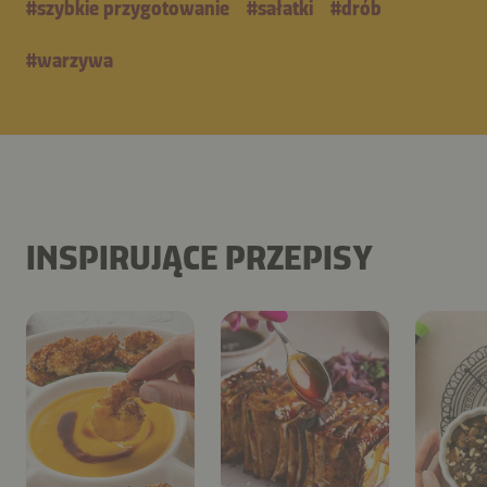
#
szybkie przygotowanie
#
sałatki
#
drób
#
warzywa
INSPIRUJĄCE PRZEPISY