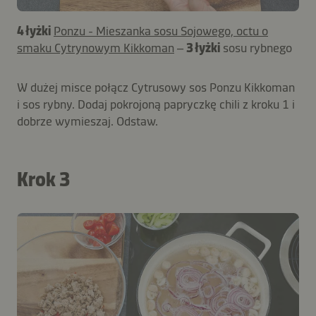
4 łyżki
Ponzu - Mieszanka sosu Sojowego, octu o
smaku Cytrynowym Kikkoman
–
3 łyżki
sosu rybnego
W dużej misce połącz Cytrusowy sos Ponzu Kikkoman
i sos rybny. Dodaj pokrojoną papryczkę chili z kroku 1 i
dobrze wymieszaj. Odstaw.
Krok 3