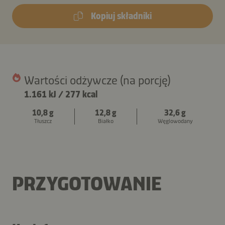
Kopiuj składniki
Wartości odżywcze (na porcję)
1.161 kJ
/
277 kcal
10,8 g
12,8 g
32,6 g
Tłuszcz
Białko
Węglowodany
PRZYGOTOWANIE