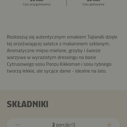
Czas przygotowania
Czas gotowania
Rozkoszuj się autentycznym smakiem Tajlandii dzięki
tej orzeźwiającej sałatce z makaronem szklanym.
Aromatyczne mięso mielone, grzyby i świeże
warzywa w wyrazistym dressingu na bazie
Cytrusowego sosu Ponzu Kikkoman i sosu rybnego
tworzą lekkie, ale sycące danie - idealne na lato.
SKŁADNIKI
2
porcj(e/i)