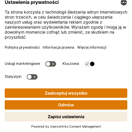
FAQ
Kontakt
Newsletter
Kikkoman jest zarejestrowanym znakiem towarowym
Kikkoman Corporation, Japan.
© Kikkoman Trading Europe GmbH 2023 – 2026
Theodorstraße 180, 40472 Düsseldorf, Niemcy
Spółka wpisana do rejestru handlowego Sądu Rejonowego w
Düsseldorfie pod numerem: HRB 35856
Ustawienia prywatności
Nota prawna
Polityka prywatności
Gotowanie krok po kroku staje się
proste! Tapnij, żeby zacząć.