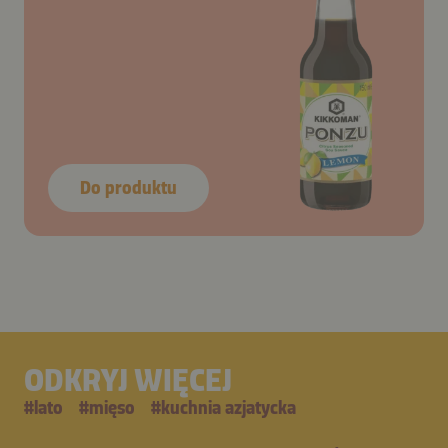
Do produktu
ODKRYJ WIĘCEJ
#
lato
#
mięso
#
kuchnia azjatycka