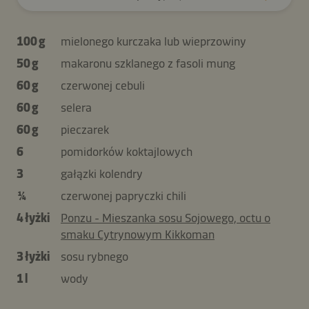
100 g
mielonego kurczaka lub wieprzowiny
50 g
makaronu szklanego z fasoli mung
60 g
czerwonej cebuli
60 g
selera
60 g
pieczarek
6
pomidorków koktajlowych
3
gałązki kolendry
¼
czerwonej papryczki chili
4 łyżki
Ponzu - Mieszanka sosu Sojowego, octu o
smaku Cytrynowym Kikkoman
3 łyżki
sosu rybnego
1 l
wody