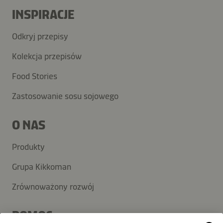
INSPIRACJE
Odkryj przepisy
Kolekcja przepisów
Food Stories
Zastosowanie sosu sojowego
O NAS
Produkty
Grupa Kikkoman
Zrównoważony rozwój
POMOC