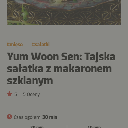
#
mięso
#
sałatki
Yum Woon Sen: Tajska
sałatka z makaronem
szklanym
5
5 Oceny
Czas ogółem
30 min
20 min
10 min