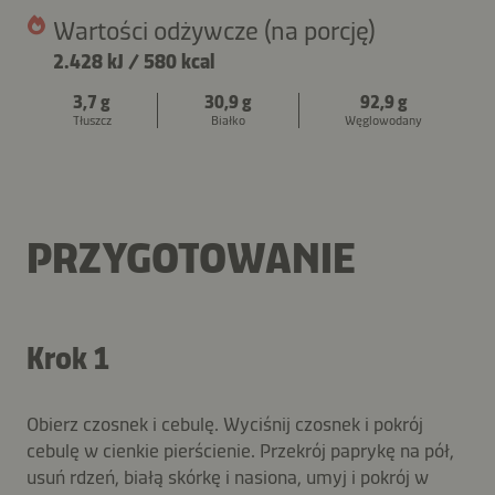
Wartości odżywcze (na porcję)
2.428 kJ
/
580 kcal
3,7 g
30,9 g
92,9 g
Tłuszcz
Białko
Węglowodany
PRZYGOTOWANIE
Krok 1
Obierz czosnek i cebulę. Wyciśnij czosnek i pokrój
cebulę w cienkie pierścienie. Przekrój paprykę na pół,
usuń rdzeń, białą skórkę i nasiona, umyj i pokrój w