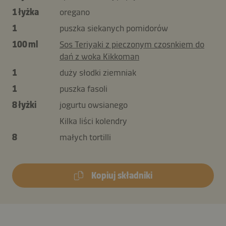
1 łyżka
oregano
1
puszka siekanych pomidorów
100 ml
Sos Teriyaki z pieczonym czosnkiem do
dań z woka Kikkoman
1
duży słodki ziemniak
1
puszka fasoli
8 łyżki
jogurtu owsianego
Kilka liści kolendry
8
małych tortilli
Kopiuj składniki