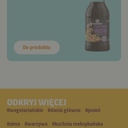
Do produktu
ODKRYJ WIĘCEJ
#
wegetariańskie
#
dania główne
#
jesień
#
zima
#
warzywa
#
kuchnia meksykańska