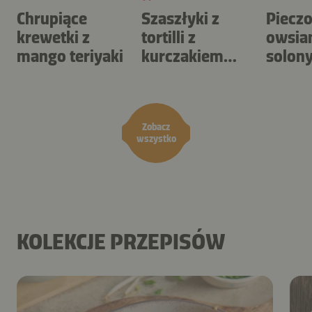
Chrupiące
Szaszłyki z
Piecz
krewetki z
tortilli z
owsia
mango teriyaki
kurczakiem
solon
BBQ i surówką
karme
coleslaw
orzec
Zobacz
wszystko
KOLEKCJE PRZEPISÓW