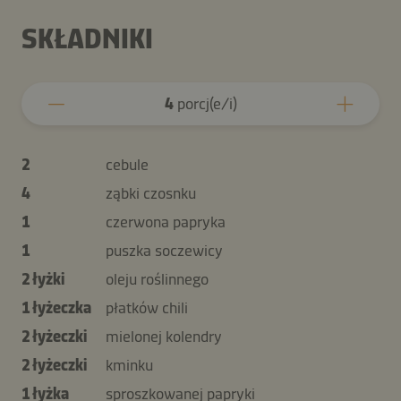
SKŁADNIKI
4
porcj(e/i)
2
cebule
4
ząbki czosnku
1
czerwona papryka
1
puszka soczewicy
2 łyżki
oleju roślinnego
1 łyżeczka
płatków chili
2 łyżeczki
mielonej kolendry
2 łyżeczki
kminku
1 łyżka
sproszkowanej papryki