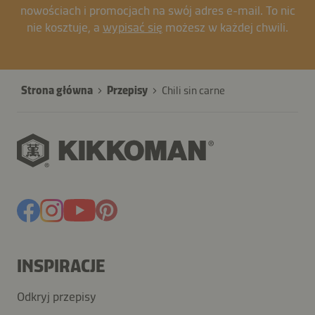
nowościach i promocjach na swój adres e-mail. To nic
nie kosztuje, a
wypisać się
możesz w każdej chwili.
Strona główna
Przepisy
Chili sin carne
INSPIRACJE
Odkryj przepisy