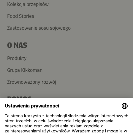
Kolekcja przepisów
Food Stories
Zastosowanie sosu sojowego
O NAS
Produkty
Grupa Kikkoman
Zrównoważony rozwój
POMOC
FAQ
Kontakt