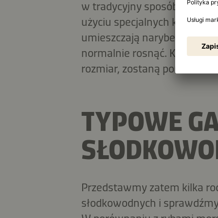
w tradycyjny sposób, czyli z
użyciu specjalnych koszy i p
umieszczają narybek w woda
normalnie rosnąć. Kiedy ryb
rozmiar, zostaną ponownie z
TYPOWE GA
SŁODKOWO
Przedstawmy zatem kilka r
słodkowodnych i sprawdźmy,