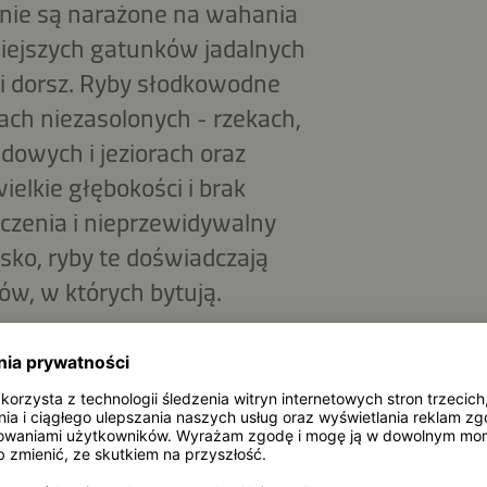
 nie są narażone na wahania
niejszych gatunków jadalnych
 i dorsz. Ryby słodkowodne
ch niezasolonych - rzekach,
dowych i jeziorach oraz
elkie głębokości i brak
zczenia i nieprzewidywalny
ko, ryby te doświadczają
w, w których bytują.
oby ryb w ostatnich
ę skurczyły. Mimo to popyt na
ż jest więc zapewniana przez
słodkowodne łowi się nie tylko