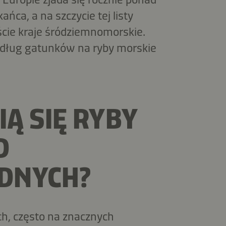
ńca, a na szczycie tej listy
ście kraje śródziemnomorskie.
według gatunków na ryby morskie
Ą SIĘ RYBY
D
DNYCH?
h, często na znacznych