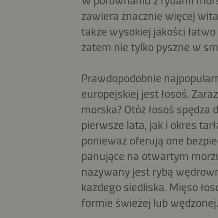
W porównaniu z rybami mors
zawiera znacznie więcej wit
także wysokiej jakości łatwo
zatem nie tylko pyszne w sm
Prawdopodobnie najpopularn
europejskiej jest łosoś. Zaraz
morska? Otóż łosoś spędza d
pierwsze lata, jak i okres ta
ponieważ oferują one bezpiec
panujące na otwartym morzu
nazywany jest rybą wędrowną
każdego siedliska. Mięso łos
formie świeżej lub wędzonej