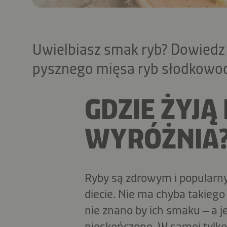
Uwielbiasz smak ryb? Dowiedz 
pysznego mięsa ryb słodkowo
GDZIE ŻYJĄ I
WYRÓŻNIA
Ryby są zdrowym i popularn
diecie. Nie ma chyba takiego
nie znano by ich smaku – a j
nieskończone. W samej tylko 