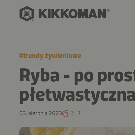
#
trendy żywieniowe
Ryba - po pros
płetwastyczna
03. sierpnia 2023
217