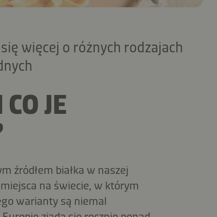
się więcej o różnych rodzajach
dnych
 CO JE
?
ym źródłem białka w naszej
 miejsca na świecie, w którym
ego warianty są niemal
Europie zjada się rocznie ponad