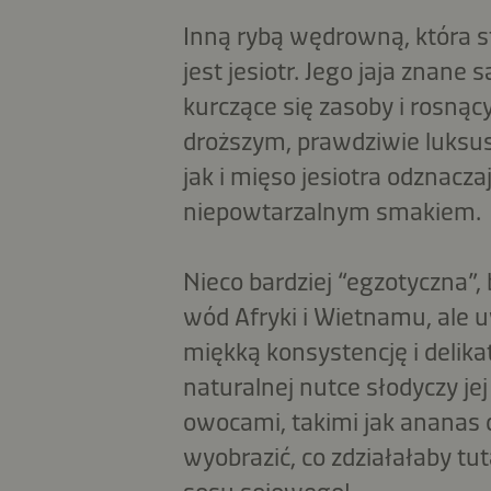
Inną rybą wędrowną, która
jest jesiotr. Jego jaja znane
kurczące się zasoby i rosnący
droższym, prawdziwie luksu
jak i mięso jesiotra odznacza
niepowtarzalnym smakiem.
Nieco bardziej “egzotyczna”,
wód Afryki i Wietnamu, ale 
miękką konsystencję i delikat
naturalnej nutce słodyczy je
owocami, takimi jak ananas
wyobrazić, co zdziałałaby t