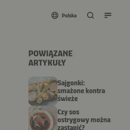
Polska
POWIĄZANE
ARTYKUŁY
Sajgonki:
smażone kontra
świeże
Czy sos
ostrygowy można
zastąpić?