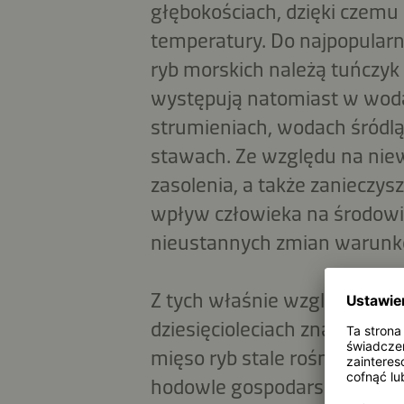
głębokościach, dzięki czemu
temperatury. Do najpopular
ryb morskich należą tuńczyk
występują natomiast w woda
strumieniach, wodach śródlą
stawach. Ze względu na niewi
zasolenia, a także zanieczys
wpływ człowieka na środowis
nieustannych zmian warunkó
Z tych właśnie względów zas
dziesięcioleciach znacznie si
mięso ryb stale rośnie. Poda
hodowle gospodarskie. Ryby 