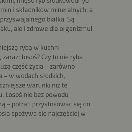
kimi, mięso ryb słodkowodnych
amin i składników mineralnych, a
 przyswajalnego białka. Są
aku, ale i zdrowe dla organizmu!
iejszą rybą w kuchni
, zaraz: łosoś? Czy to nie ryba
użą część życia – zarówno
rła – w wodach słodkich,
zniejsze warunki niż te
. Łosoś nie bez powodu
 – potrafi przystosować się do
osia spożywa się najczęściej w
.