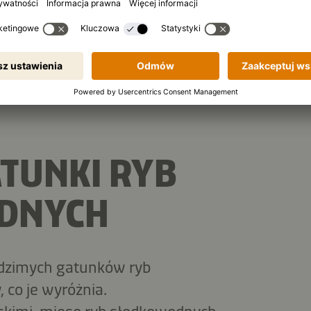
a pomocą wędki, ale także przy
ułapek na ryby. Hodowcy
ch, w których może on
y osiągną już odpowiedni
łowione w trakcie odłowu.
TUNKI RYB
DNYCH
odzimych gatunków ryb
 co je wyróżnia.