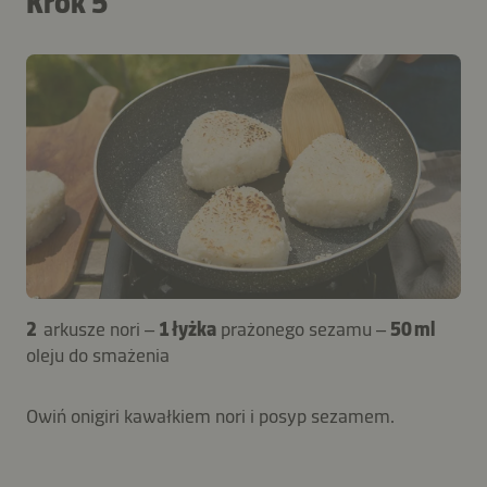
Krok 5
2
arkusze nori –
1 łyżka
prażonego sezamu –
50 ml
oleju do smażenia
Owiń onigiri kawałkiem nori i posyp sezamem.