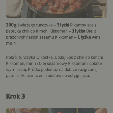
200 g
świeżego tuńczyka –
3 łyżki
Pikantny sos z
papryką chili do Kimchi Kikkoman
–
1 łyżka
Olej z
prażonych nasion sezamu Kikkoman
–
1 łyżka
wina
mirin
Pokrój tuńczyka w kostkę. Dodaj Sos z chili do kimchi
Kikkoman, mirin i Olej sezamowy Kikkoman i dobrze
wymieszaj. Krótko podsmaż na dobrze rozgrzanej
patelni. Po usmażeniu odstaw do ostygnięcia.
Krok 3