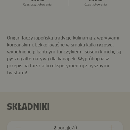
Czas przygotowania
Czas gotowania
Onigiri łączy japońską tradycję kulinarną z wpływami
koreańskimi. Lekko kwaśne w smaku kulki ryżowe,
wypełnione pikantnym tuńczykiem i sosem kimchi, są
pyszną alternatywą dla kanapek. Wypróbuj nasz
przepis na farsz albo eksperymentuj z pysznymi
twistami!
SKŁADNIKI
2
porcj(e/i)