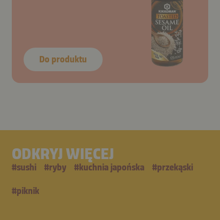
Do produktu
ODKRYJ WIĘCEJ
#
sushi
#
ryby
#
kuchnia japońska
#
przekąski
#
piknik