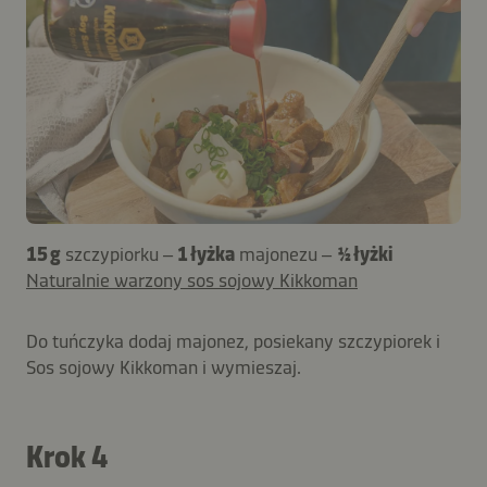
15 g
szczypiorku –
1 łyżka
majonezu –
½ łyżki
Naturalnie warzony sos sojowy Kikkoman
Do tuńczyka dodaj majonez, posiekany szczypiorek i
Sos sojowy Kikkoman i wymieszaj.
Krok 4