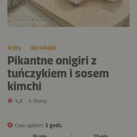
#
ryby
#
przekąski
Pikantne onigiri z
tuńczykiem i sosem
kimchi
4,8
4 Oceny
Czas ogółem
1 godz.
35 min
25 min