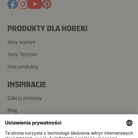
PRODUKTY DLA HOREKI
Sosy sojowe
Sosy Teriyaki
Inne produkty
INSPIRACJE
Odkryj przepisy
Blog
POMOC