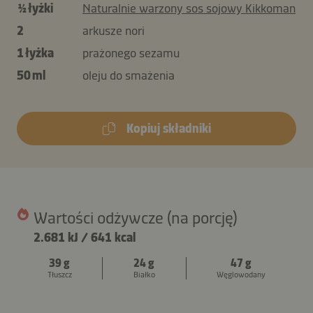
½ łyżki
Naturalnie warzony sos sojowy Kikkoman
2
arkusze nori
1 łyżka
prażonego sezamu
50 ml
oleju do smażenia
Kopiuj składniki
Wartości odżywcze (na porcję)
2.681 kJ
/
641 kcal
39 g
24 g
47 g
Tłuszcz
Białko
Węglowodany