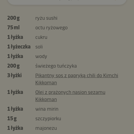
200 g
ryżu sushi
75 ml
octu ryżowego
1 łyżka
cukru
1 łyżeczka
soli
1 łyżka
wody
200 g
świeżego tuńczyka
3 łyżki
Pikantny sos z papryką chili do Kimchi
Kikkoman
1 łyżka
Olej z prażonych nasion sezamu
Kikkoman
1 łyżka
wina mirin
15 g
szczypiorku
1 łyżka
majonezu