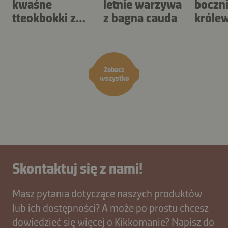
kwaśne
letnie warzywa
boczn
tteokbokki z
z bagna cauda
królew
ketchupem i
sose
sosem kimchi
wietn
Zobacz
wszystko
Skontaktuj się z nami!
Masz pytania dotyczące naszych produktów
lub ich dostępności? A może po prostu chcesz
dowiedzieć się więcej o Kikkomanie? Napisz do