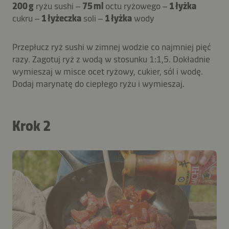
200 g
ryżu sushi –
75 ml
octu ryżowego –
1 łyżka
cukru –
1 łyżeczka
soli –
1 łyżka
wody
Przepłucz ryż sushi w zimnej wodzie co najmniej pięć
razy. Zagotuj ryż z wodą w stosunku 1:1,5. Dokładnie
wymieszaj w misce ocet ryżowy, cukier, sól i wodę.
Dodaj marynatę do ciepłego ryżu i wymieszaj.
Krok 2