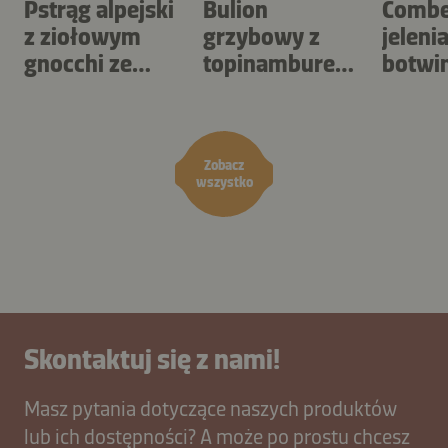
Pstrąg alpejski
Bulion
Combe
z ziołowym
grzybowy z
jelenia
gnocchi ze
topinamburem
botwin
szparagami
i szczawiem
salsef
Zobacz
wszystko
Skontaktuj się z nami!
Masz pytania dotyczące naszych produktów
lub ich dostępności? A może po prostu chcesz