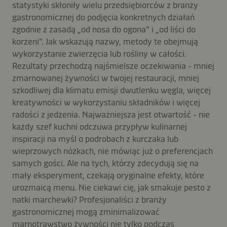
statystyki skłoniły wielu przedsiębiorców z branży
gastronomicznej do podjęcia konkretnych działań
zgodnie z zasadą „od nosa do ogona” i „od liści do
korzeni”. Jak wskazują nazwy, metody te obejmują
wykorzystanie zwierzęcia lub rośliny w całości.
Rezultaty przechodzą najśmielsze oczekiwania - mniej
zmarnowanej żywności w twojej restauracji, mniej
szkodliwej dla klimatu emisji dwutlenku węgla, więcej
kreatywności w wykorzystaniu składników i więcej
radości z jedzenia. Najważniejsza jest otwartość - nie
każdy szef kuchni odczuwa przypływ kulinarnej
inspiracji na myśl o podrobach z kurczaka lub
wieprzowych nóżkach, nie mówiąc już o preferencjach
samych gości. Ale na tych, którzy zdecydują się na
mały eksperyment, czekają oryginalne efekty, które
urozmaicą menu. Nie ciekawi cię, jak smakuje pesto z
natki marchewki? Profesjonaliści z branży
gastronomicznej mogą zminimalizować
marnotrawstwo żywności nie tylko podczas