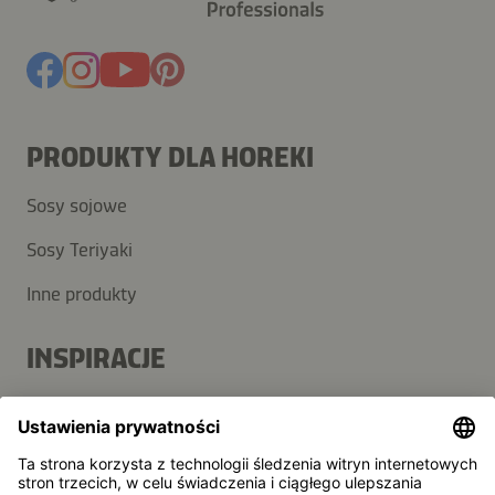
PRODUKTY DLA HOREKI
Sosy sojowe
Sosy Teriyaki
Inne produkty
INSPIRACJE
Odkryj przepisy
Blog