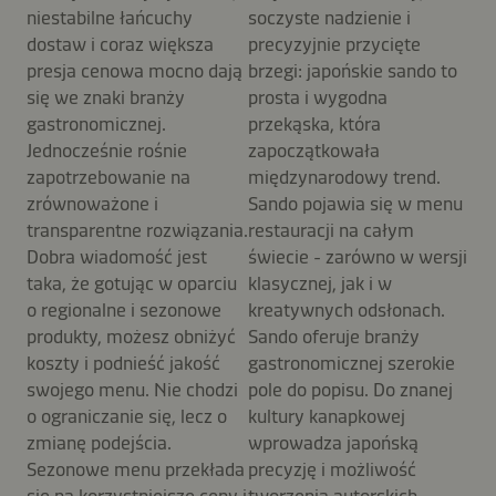
niestabilne łańcuchy
soczyste nadzienie i
dostaw i coraz większa
precyzyjnie przycięte
presja cenowa mocno dają
brzegi: japońskie sando to
się we znaki branży
prosta i wygodna
gastronomicznej.
przekąska, która
Jednocześnie rośnie
zapoczątkowała
zapotrzebowanie na
międzynarodowy trend.
zrównoważone i
Sando pojawia się w menu
transparentne rozwiązania.
restauracji na całym
Dobra wiadomość jest
świecie - zarówno w wersji
taka, że gotując w oparciu
klasycznej, jak i w
o regionalne i sezonowe
kreatywnych odsłonach.
produkty, możesz obniżyć
Sando oferuje branży
koszty i podnieść jakość
gastronomicznej szerokie
swojego menu. Nie chodzi
pole do popisu. Do znanej
o ograniczanie się, lecz o
kultury kanapkowej
zmianę podejścia.
wprowadza japońską
Sezonowe menu przekłada
precyzję i możliwość
się na korzystniejsze ceny i
tworzenia autorskich