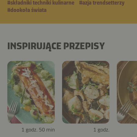
#składniki techniki kulinarne
#azja trendsetterzy
#dookoła świata
INSPIRUJĄCE PRZEPISY
1 godz. 50 min
1 godz.