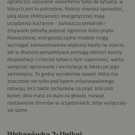
ograniczyć używanie oświetlenia tylko do sytuacji, w
których jest to potrzebne. Należy również sprawdzić,
jaką klasę efektywności energetycznej mają
urządzenia kuchenne - zwłaszcza piekarniki i
zmywarki potrafią pożerać ogromne ilości prądu.
Nowoczesne, energooszczędne modele mogą
wymagać zainwestowania większej kwoty na starcie,
ale w dłuższej perspektywie pomogą obniżyć koszty
eksploatacji. I chociaż łatwo o tym zapomnieć, warto
wyłączać ogrzewanie i wentylację w lokalu po jego
zamknięciu. To godny wyrobienia nawyk, który ma
znaczenie nie tylko pod kątem zrównoważonego
rozwoju, lecz także rachunków za prąd. Jeśli pod
koniec dnia masz za dużo na głowie, rozważ
nastawienie timerów w urządzeniach, żeby wyłączały
się same.
Wskazówka 2: Unikaj