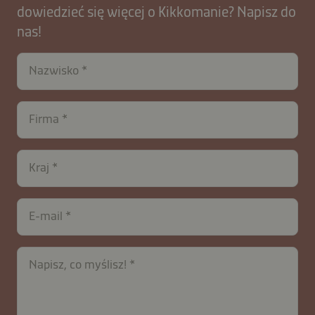
dowiedzieć się więcej o Kikkomanie? Napisz do
nas!
Nazwisko
contactPL-
Firma
B2B-
27970-
PXUDQgod
Kraj
E-mail
Napisz, co myślisz!