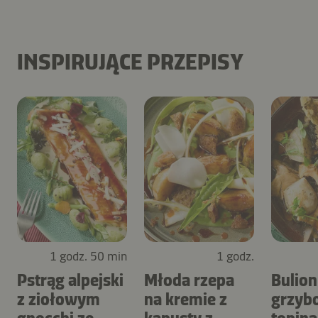
INSPIRUJĄCE PRZEPISY
1 godz. 50 min
1 godz.
Pstrąg alpejski
Młoda rzepa
Bulion
z ziołowym
na kremie z
grzyb