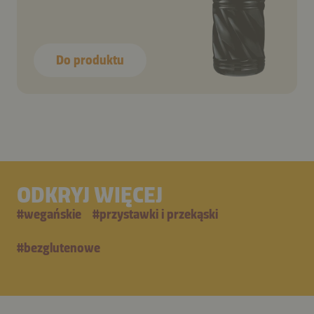
Do produktu
ODKRYJ WIĘCEJ
#
wegańskie
#
przystawki i przekąski
#
bezglutenowe