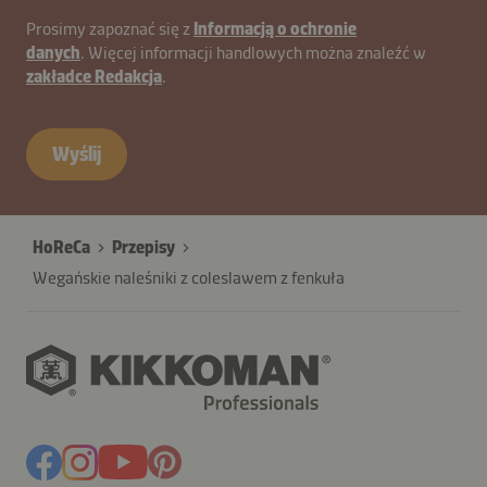
contactPL-
Prosimy zapoznać się z
Informacją o ochronie
danych
. Więcej informacji handlowych można znaleźć w
B2B-
zakładce Redakcja
.
27970-
X6aCQ7o
Wyślij
HoReCa
Przepisy
Wegańskie naleśniki z coleslawem z fenkuła