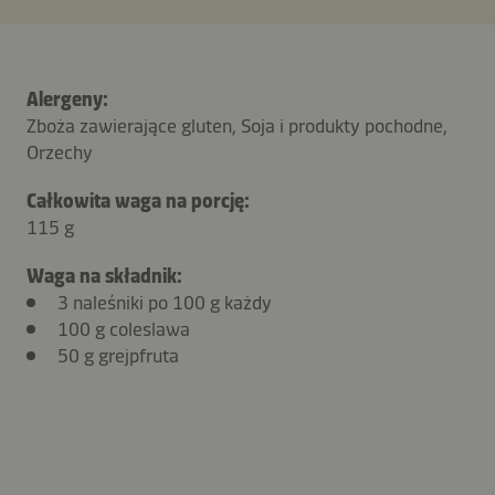
Alergeny:
Zboża zawierające gluten, Soja i produkty pochodne,
Orzechy
Całkowita waga na porcję:
115 g
Waga na składnik:
3 naleśniki po 100 g każdy
100 g coleslawa
50 g grejpfruta