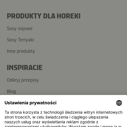
PRODUKTY DLA HOREKI
Sosy sojowe
Sosy Teriyaki
Inne produkty
INSPIRACJE
Odkryj przepisy
Blog
POMOC
Kontakt