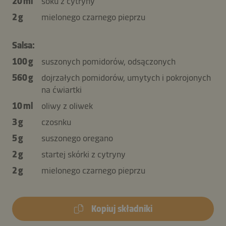
20 ml
soku z cytryny
2 g
mielonego czarnego pieprzu
Salsa:
100 g
suszonych pomidorów, odsączonych
560 g
dojrzałych pomidorów, umytych i pokrojonych
na ćwiartki
10 ml
oliwy z oliwek
3 g
czosnku
5 g
suszonego oregano
2 g
startej skórki z cytryny
2 g
mielonego czarnego pieprzu
Kopiuj składniki