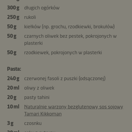
300 g
długich ogórków
250 g
rukoli
50 g
kiełków (np. grochu, rzodkiewki, brokułów)
50 g
czarnych oliwek bez pestek, pokrojonych w
plasterki
50 g
rzodkiewek, pokrojonych w plasterki
Pasta:
240 g
czerwonej fasoli z puszki (odsączonej)
20 ml
oliwy z oliwek
20 g
pasty tahini
10 ml
Naturalnie warzony bezglutenowy sos sojowy
Tamari Kikkoman
3 g
czosnku