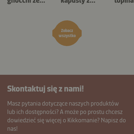
gnocchi ze
kapusty z
topin
szparagami
mniszkiem
i szc
lekarskim
Zobacz
wszystko
Skontaktuj się z nami!
Masz pytania dotyczące naszych produktów
lub ich dostępności? A może po prostu chcesz
dowiedzieć się więcej o Kikkomanie? Napisz do
nas!