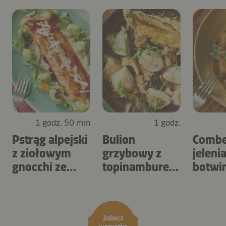
1 godz. 50 min
1 godz.
Pstrąg alpejski
Bulion
Combe
z ziołowym
grzybowy z
jelenia
gnocchi ze
topinamburem
botwin
szparagami
i szczawiem
salsef
Zobacz