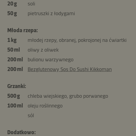
20 g
soli
50 g
pietruszki z łodygami
Młoda rzepa:
1 kg
młodej rzepy, obranej, pokrojonej na ćwiartki
50 ml
oliwy z oliwek
200 ml
bulionu warzywnego
200 ml
Bezglutenowy Sos Do Sushi Kikkoman
Grzanki:
500 g
chleba wiejskiego, grubo porwanego
100 ml
oleju roślinnego
sól
Dodatkowo: