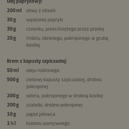
Olej paprykowy:
200 ml
oliwy z oliwek
30 g
wędzonej papryki
30 g
czosnku, przeciśniętego przez praskę
20 g
imbiru, obranego, pokrojonego w grubą
kostkę
Krem z kapusty szpiczastej:
50 ml
oleju roślinnego
500 g
zielonej kapusty szpiczastej, drobno
pokrojonej
200 g
selera, pokrojonego w drobną kostkę
200 g
szalotki, drobno pokrojonej
10 g
jagód jałowca
1 ½ l
bulionu warzywnego