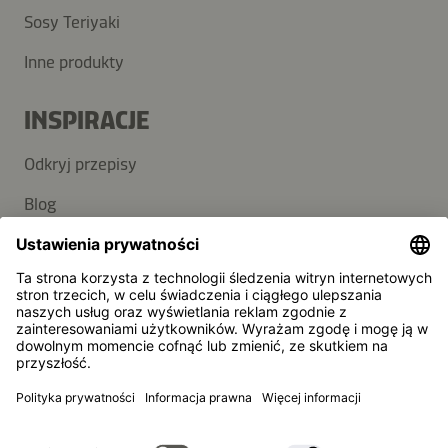
Sosy Teriyaki
Inne produkty
INSPIRACJE
Odkryj przepisy
Blog
POMOC
Kontakt
FAQ
Kikkoman jest zarejestrowanym znakiem towarowym
Kikkoman Corporation, Japan.