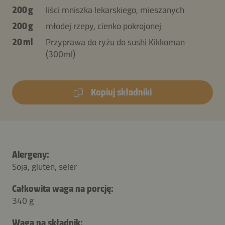
200 g
liści mniszka lekarskiego, mieszanych
200 g
młodej rzepy, cienko pokrojonej
20 ml
Przyprawa do ryżu do sushi Kikkoman
(300ml)
Kopiuj składniki
Alergeny:
Soja, gluten, seler
Całkowita waga na porcję:
340 g
Waga na składnik: