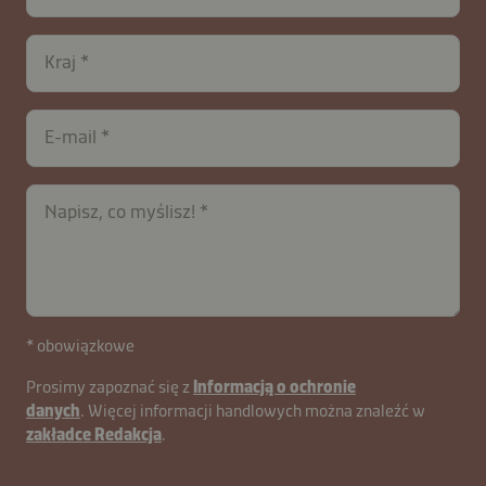
Kraj
E-mail
Napisz, co myślisz!
contactPL-
* obowiązkowe
B2B-
Prosimy zapoznać się z
Informacją o ochronie
27970-
danych
. Więcej informacji handlowych można znaleźć w
GQuU4
zakładce Redakcja
.