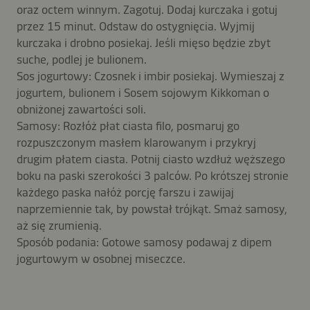
oraz octem winnym. Zagotuj. Dodaj kurczaka i gotuj
przez 15 minut. Odstaw do ostygnięcia. Wyjmij
kurczaka i drobno posiekaj. Jeśli mięso będzie zbyt
suche, podlej je bulionem.
Sos jogurtowy: Czosnek i imbir posiekaj. Wymieszaj z
jogurtem, bulionem i Sosem sojowym Kikkoman o
obniżonej zawartości soli.
Samosy: Rozłóż płat ciasta filo, posmaruj go
rozpuszczonym masłem klarowanym i przykryj
drugim płatem ciasta. Potnij ciasto wzdłuż węższego
boku na paski szerokości 3 palców. Po krótszej stronie
każdego paska nałóż porcję farszu i zawijaj
naprzemiennie tak, by powstał trójkąt. Smaż samosy,
aż się zrumienią.
Sposób podania: Gotowe samosy podawaj z dipem
jogurtowym w osobnej miseczce.