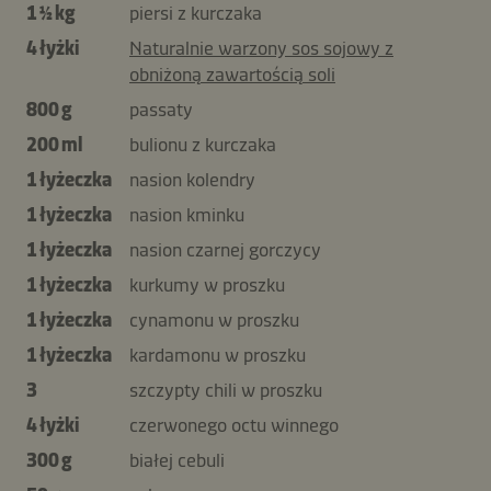
1 ½ kg
piersi z kurczaka
4 łyżki
Naturalnie warzony sos sojowy z
obniżoną zawartością soli
800 g
passaty
200 ml
bulionu z kurczaka
1 łyżeczka
nasion kolendry
1 łyżeczka
nasion kminku
1 łyżeczka
nasion czarnej gorczycy
1 łyżeczka
kurkumy w proszku
1 łyżeczka
cynamonu w proszku
1 łyżeczka
kardamonu w proszku
3
szczypty chili w proszku
4 łyżki
czerwonego octu winnego
300 g
białej cebuli