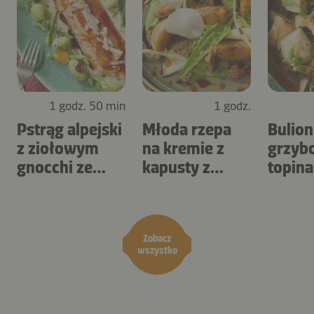
1 godz. 50 min
1 godz.
Pstrąg alpejski
Młoda rzepa
Bulion
z ziołowym
na kremie z
grzyb
gnocchi ze
kapusty z
topin
szparagami
mniszkiem
i szc
lekarskim
Zobacz
wszystko