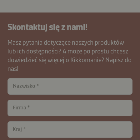
Skontaktuj się z nami!
Masz pytania dotyczące naszych produktów
lub ich dostępności? A może po prostu chcesz
dowiedzieć się więcej o Kikkomanie? Napisz do
nas!
Nazwisko
contactPL-
Firma
B2B-
27970-
VgRHm0BFo6YxIT83J
Kraj