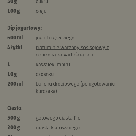
50 g
cukru
100 g
oleju
Dip jogurtowy:
600 ml
jogurtu greckiego
4 łyżki
Naturalnie warzony sos sojowy z
obniżoną zawartością soli
1
kawałek imbiru
10 g
czosnku
200 ml
bulionu drobiowego (po ugotowaniu
kurczaka)
Ciasto:
500 g
gotowego ciasta filo
200 g
masła klarowanego