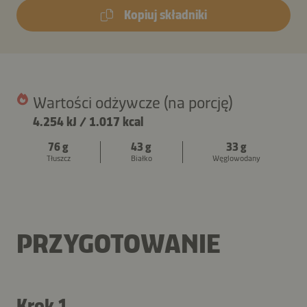
Kopiuj składniki
Wartości odżywcze (na porcję)
4.254 kJ
/
1.017 kcal
76 g
43 g
33 g
Tłuszcz
Białko
Węglowodany
PRZYGOTOWANIE
Krok 1