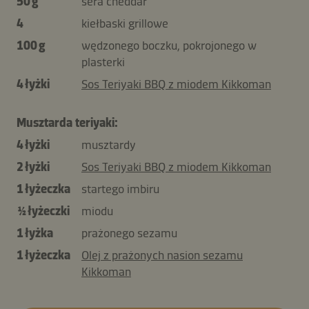
50 g
sera cheddar
4
kiełbaski grillowe
100 g
wędzonego boczku, pokrojonego w
plasterki
4 łyżki
Sos Teriyaki BBQ z miodem Kikkoman
Musztarda teriyaki:
4 łyżki
musztardy
2 łyżki
Sos Teriyaki BBQ z miodem Kikkoman
1 łyżeczka
startego imbiru
½ łyżeczki
miodu
1 łyżka
prażonego sezamu
1 łyżeczka
Olej z prażonych nasion sezamu
Kikkoman