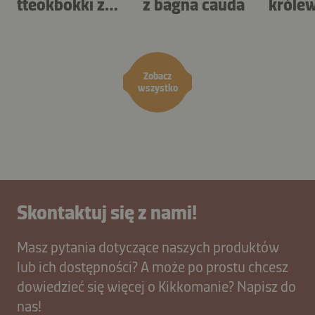
tteokbokki z
z bagna cauda
królew
ketchupem i
sose
sosem kimchi
wietn
Zobacz
wszystko
Skontaktuj się z nami!
Masz pytania dotyczące naszych produktów
lub ich dostępności? A może po prostu chcesz
dowiedzieć się więcej o Kikkomanie? Napisz do
nas!