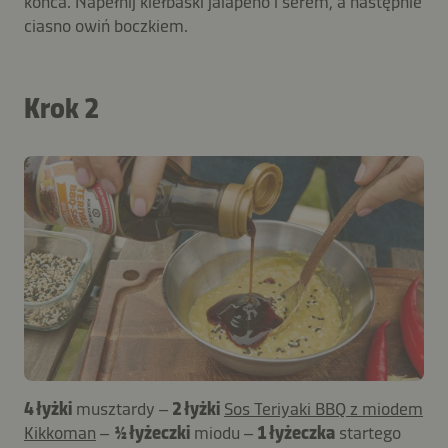
końca. Napełnij kiełbaski jalapeno i serem, a następnie
ciasno owiń boczkiem.
Krok 2
4 łyżki
musztardy –
2 łyżki
Sos Teriyaki BBQ z miodem
Kikkoman
–
½ łyżeczki
miodu –
1 łyżeczka
startego