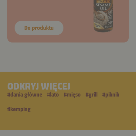
Do produktu
ODKRYJ WIĘCEJ
#
dania główne
#
lato
#
mięso
#
grill
#
piknik
#
kemping