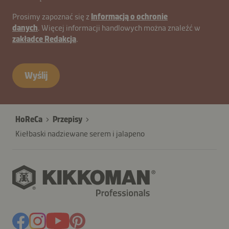
contactPL-
Prosimy zapoznać się z
Informacją o ochronie
danych
. Więcej informacji handlowych można znaleźć w
B2B-
zakładce Redakcja
.
27970-
vXUfLtZ
Wyślij
HoReCa
Przepisy
Kiełbaski nadziewane serem i jalapeno