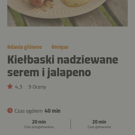
#
dania główne
#
mięso
Kiełbaski nadziewane
serem i jalapeno
4,3
9 Oceny
Czas ogółem
40 min
20 min
20 min
Czas przygotowania
Czas gotowania