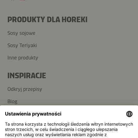
PRODUKTY DLA HOREKI
Sosy sojowe
Sosy Teriyaki
Inne produkty
INSPIRACJE
Odkryj przepisy
Blog
POMOC
Kontakt